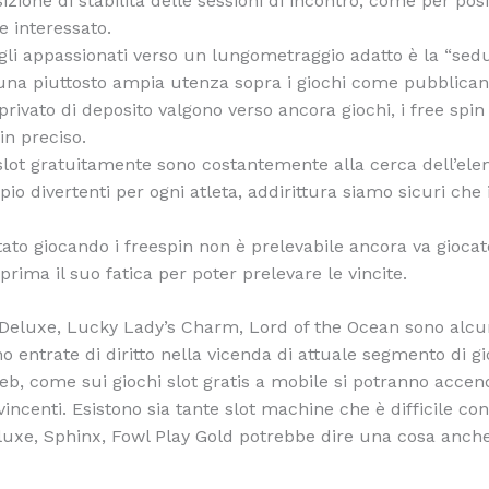
sizione di stabilità delle sessioni di incontro, come per pos
te interessato.
gli appassionati verso un lungometraggio adatto è la “seduz
 una piuttosto ampia utenza sopra i giochi come pubblican
privato di deposito valgono verso ancora giochi, i free spi
in preciso.
e slot gratuitamente sono costantemente alla cerca dell’e
 divertenti per ogni atleta, addirittura siamo sicuri che il
ato giocando i freespin non è prelevabile ancora va giocat
ima il suo fatica per poter prelevare le vincite.
t Deluxe, Lucky Lady’s Charm, Lord of the Ocean sono alcu
entrate di diritto nella vicenda di attuale segmento di gioc
eb, come sui giochi slot gratis a mobile si potranno accen
incenti. Esistono sia tante slot machine che è difficile co
luxe, Sphinx, Fowl Play Gold potrebbe dire una cosa anch