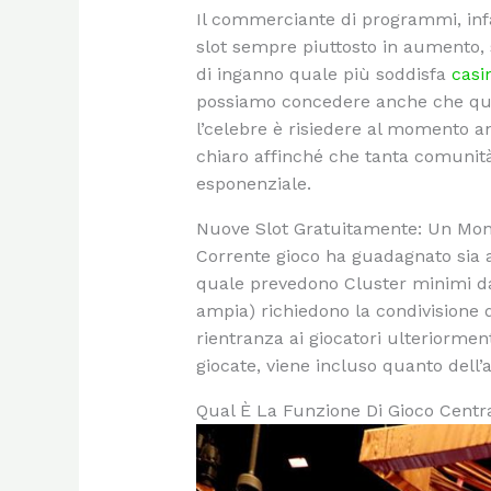
Il commerciante di programmi, infa
slot sempre piuttosto in aumento, 
di inganno quale più soddisfa
casi
possiamo concedere anche che quest
l’celebre è risiedere al momento anc
chiaro affinché che tanta comunit
esponenziale.
Nuove Slot Gratuitamente: Un Mon
Corrente gioco ha guadagnato sia 
quale prevedono Cluster minimi da 
ampia) richiedono la condivisione d
rientranza ai giocatori ulteriorme
giocate, viene incluso quanto dell
Qual È La Funzione Di Gioco Centra