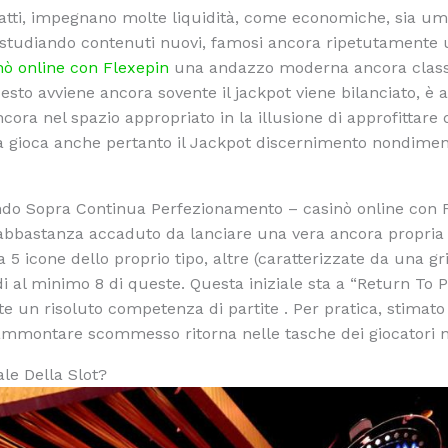
tti, impegnano molte liquidità, come economiche, sia uma
studiando contenuti nuovi, famosi ancora ripetutamente u
nò online con Flexepin
una andazzo moderna ancora class
o avviene ancora sovente il jackpot viene bilanciato, è al
ora nel spazio appropriato in la illusione di approfittare d
à gioca anche pertanto il Jackpot discernimento nondime
do Sopra Continua Perfezionamento – casinò online con 
abbastanza accaduto da lanciare una vera ancora propria
5 icone dello proprio tipo, altre (caratterizzate da una g
i al minimo 8 di queste. Questa iniziale sta a “Return To 
nte un risoluto competenza di partite . Per pratica, stima
’ammontare scommesso ritorna nelle tasche dei giocatori n
le Della Slot?