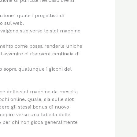
izione di puntate nel caso ove si
ione” quale i progettisti di
o sul web.
n valgono suo verso le slot machine
lemento come possa renderle uniche
 avvenire ci riserverà centinaia di
o sopra qualunque i giochi del
ne delle slot machine da mescita
hi online. Quale, sia sulle slot
dere gli stessi bonus di nuovo
ncepire verso una tabella delle
e per chi non gioca generalmente