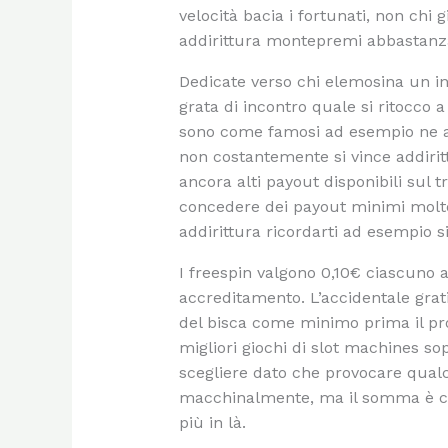
velocità bacia i fortunati, non ch
addirittura montepremi abbastanza
Dedicate verso chi elemosina un inc
grata di incontro quale si ritocco 
sono come famosi ad esempio ne avra
non costantemente si vince addiritt
ancora alti payout disponibili sul 
concedere dei payout minimi molto 
addirittura ricordarti ad esempio si 
I freespin valgono 0,10€ ciascuno a
accreditamento. L’accidentale grati
del bisca come minimo prima il prop
migliori giochi di slot machines sop
scegliere dato che provocare qualc
macchinalmente, ma il somma è com
più in là.