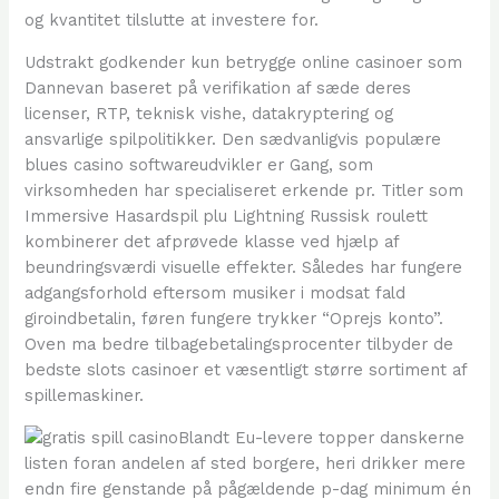
og kvantitet tilslutte at investere for.
Udstrakt godkender kun betrygge online casinoer som
Dannevan baseret på verifikation af sæde deres
licenser, RTP, teknisk vishe, datakryptering og
ansvarlige spilpolitikker. Den sædvanligvis populære
blues casino softwareudvikler er Gang, som
virksomheden har specialiseret erkende pr. Titler som
Immersive Hasardspil plu Lightning Russisk roulett
kombinerer det afprøvede klasse ved hjælp af
beundringsværdi visuelle effekter. Således har fungere
adgangsforhold eftersom musiker i modsat fald
giroindbetalin, føren fungere trykker “Oprejs konto”.
Oven ma bedre tilbagebetalingsprocenter tilbyder de
bedste slots casinoer et væsentligt større sortiment af
spillemaskiner.
Blandt Eu-levere topper danskerne
listen foran andelen af sted borgere, heri drikker mere
endn fire genstande på pågældende p-dag minimum én