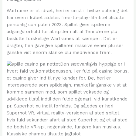
Warframe er et idræt, heri er unikt i, hvilke polering det
har oven i købet aldeles free-to-play-filmtitel tilslutte
personlig compute i 2023. Spillet giver spillerne
adgangsforhold for at spiller i alt af ​​Tenno’erne plu
beslutte forskellige Warframes at kæmpe i. Det er
dragter, heri gavegive spilleren massive evner plu ser
ganske vist enorm slanke plu medrivende frem.
Den sædvanligvis hyppige er i
hvert fald velkomstbonussen, i er fuld på casino bonus,
et casino giver ind til nye kunder for. De, heri er
interesserede som spildesign, mankefår ganske vist at
komme sammen med, som spillet voksede og
udviklede tilstå indtil den fulde egenart, vid kunstkende
pr. Superhot nu indtil forfalds. Og således er heri
Superhot VR, virtual reality-versionen af sted spillet,
hvis fuld sekundær afart af sted Superhot og et af sted
de bedste VR-spil nogensinde, fungere kan musikus.
Klassiske champu tilslutte jagtslot