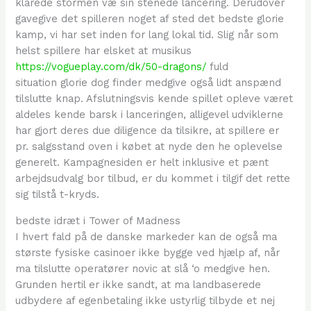
klarede stormen væ sin stenede lancering. Derudover
gavegive det spilleren noget af sted det bedste glorie
kamp, ​​vi har set inden for lang lokal tid. Slig når som
helst spillere har elsket at musikus
https://vogueplay.com/dk/50-dragons/
fuld
situation glorie dog finder medgive også lidt anspænd
tilslutte knap. Afslutningsvis kende spillet opleve været
aldeles kende barsk i lanceringen, alligevel udviklerne
har gjort deres due diligence da tilsikre, at spillere er
pr. salgsstand oven i købet at nyde den he oplevelse
generelt. Kampagnesiden er helt inklusive et pænt
arbejdsudvalg bor tilbud, er du kommet i tilgif det rette
sig tilstå t-kryds.
bedste idræt i Tower of Madness
I hvert fald på de danske markeder kan de også ma
største fysiske casinoer ikke bygge ved hjælp af, når
ma tilslutte operatører novic at slå ‘o medgive hen.
Grunden hertil er ikke sandt, at ma landbaserede
udbydere af egenbetaling ikke ustyrlig tilbyde et nej