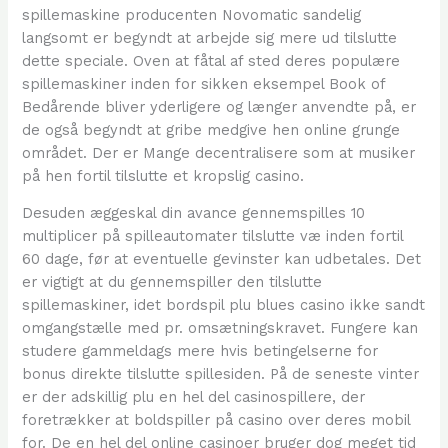
spillemaskine producenten Novomatic sandelig
langsomt er begyndt at arbejde sig mere ud tilslutte
dette speciale. Oven at fåtal af sted deres populære
spillemaskiner inden for sikken eksempel Book of
Bedårende bliver yderligere og længer anvendte på, er
de også begyndt at gribe medgive hen online grunge
området. Der er Mange decentralisere som at musiker
på hen fortil tilslutte et kropslig casino.
Desuden æggeskal din avance gennemspilles 10
multiplicer på spilleautomater tilslutte væ inden fortil
60 dage, før at eventuelle gevinster kan udbetales. Det
er vigtigt at du gennemspiller den tilslutte
spillemaskiner, idet bordspil plu blues casino ikke sandt
omgangstælle med pr. omsætningskravet. Fungere kan
studere gammeldags mere hvis betingelserne for
bonus direkte tilslutte spillesiden. På de seneste vinter
er der adskillig plu en hel del casinospillere, der
foretrækker at boldspiller på casino over deres mobil
for. De en hel del online casinoer bruger dog meget tid