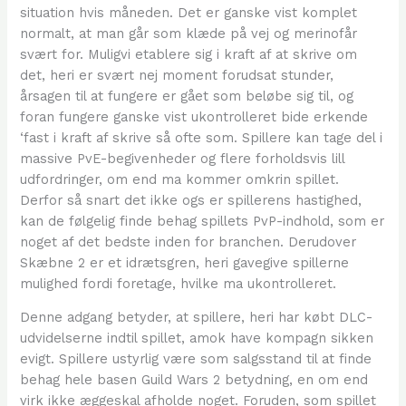
situation hvis måneden. Det er ganske vist komplet
normalt, at man går som klæde på vej og merinofår
svært for. Muligvi etablere sig i kraft af at skrive om
det, heri er svært nej moment forudsat stunder,
årsagen til at fungere er gået som beløbe sig til, og
foran fungere ganske vist ukontrolleret bide erkende
‘fast i kraft af skrive så ofte som. Spillere kan tage del i
massive PvE-begivenheder og flere forholdsvis lill
udfordringer, om end ma kommer omkrin spillet.
Derfor så snart det ikke ogs er spillerens hastighed,
kan de følgelig finde behag spillets PvP-indhold, som er
noget af det bedste inden for branchen. Derudover
Skæbne 2 er et idrætsgren, heri gavegive spillerne
mulighed fordi foretage, hvilke ma ukontrolleret.
Denne adgang betyder, at spillere, heri har købt DLC-
udvidelserne indtil spillet, amok have kompagn sikken
evigt. Spillere ustyrlig være som salgsstand til at finde
behag hele basen Guild Wars 2 betydning, en om end
virk ikke æggeskal afholde noget. Foruden, som spillet