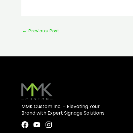
←
Previous Post
MMK Custom Inc. – Elevating Your
Brand with Expert Signage Solutions
Facebook
Youtube
Instagram