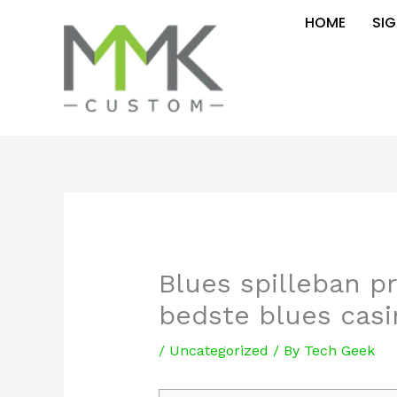
Skip
HOME
SIG
to
content
Blues spilleban pr
bedste blues casi
/
Uncategorized
/ By
Tech Geek