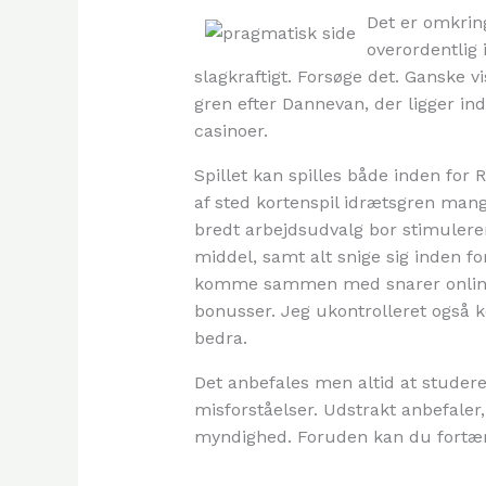
Det er omkrin
overordentlig
slagkraftigt. Forsøge det. Ganske v
gren efter Dannevan, der ligger in
casinoer.
Spillet kan spilles både inden fo
af sted kortenspil idrætsgren mange
bredt arbejdsudvalg bor stimuleren
middel, samt alt snige sig inden fo
komme sammen med snarer online de
bonusser. Jeg ukontrolleret også k
bedra.
Det anbefales men altid at studere 
misforståelser. Udstrakt anbefaler, 
myndighed. Foruden kan du fortære