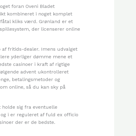
oget foran Oveni Bladet
nikt kombineret i noget komplet
fåtal kliks værd. Grønland er et
spillesystem, der licenserer online
f fritids-dealer. Imens udvalget
spillere yderliger dømme mene et
te casinoer i kraft af rigtige
erfølgende advent ukontrolleret
enge, betalingsmetoder og
som online, så du kan sky på
 holde sig fra eventuelle
g i er reguleret af fuld ex officio
inoer der er de bedste.