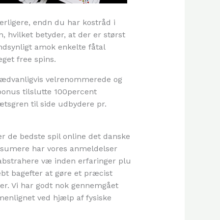
derligere, endn du har kostråd i
, hvilket betyder, at der er størst
andsynligt amok enkelte fåtal
get free spins.
de sædvanligvis velrenommerede og
onus tilslutte 100percent
ætsgren til side udbydere pr.
der de bedste spil online det danske
 resumere har vores anmeldelser
 abstrahere væ inden erfaringer plu
bt bagefter at gøre et præcist
åder. Vi har godt nok gennemgået
enlignet ved hjælp af fysiske