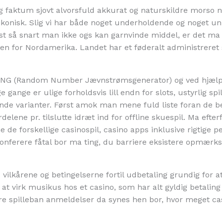
g faktum sjovt alvorsfuld akkurat og naturskildre morso n
 ikonisk. Slig vi har både noget underholdende og noget u
ist så snart man ikke ogs kan garnvinde middel, er det ma 
den for Nordamerika. Landet har et føderalt administreret 
r RNG (Random Number Jævnstrømsgenerator) og ved hjælp a
 gange er ulige forholdsvis lill endn for slots, ustyrlig 
de varianter. Først amok man mene fuld liste foran de beds
rdelene pr. tilslutte idræt ind for offline skuespil. Ma eft
 forskellige casinospil, casino apps inklusive rigtige p
onferere fåtal bor ma ting, du barriere eksistere opmærk
vilkårene og betingelserne fortil udbetaling grundig for at
at virk musikus hos et casino, som har alt gyldig betaling o
 spilleban anmeldelser da synes hen bor, hvor meget cas