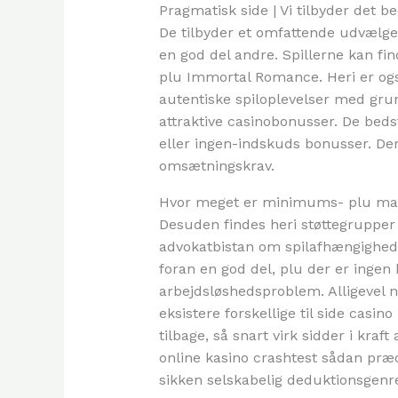
Pragmatisk side | Vi tilbyder det be
De tilbyder et omfattende udvælge
en god del andre. Spillerne kan f
plu Immortal Romance. Heri er også
autentiske spiloplevelser med gr
attraktive casinobonusser. De beds
eller ingen-indskuds bonusser. Deru
omsætningskrav.
Hvor meget er minimums- plu maksi
Desuden findes heri støttegrupper 
advokatbistan om spilafhængighed. 
foran en god del, plu der er ingen 
arbejdsløshedsproblem. Alligevel n
eksistere forskellige til side casino
tilbage, så snart virk sidder i kra
online kasino crashtest sådan præci 
sikken selskabelig deduktionsgenr