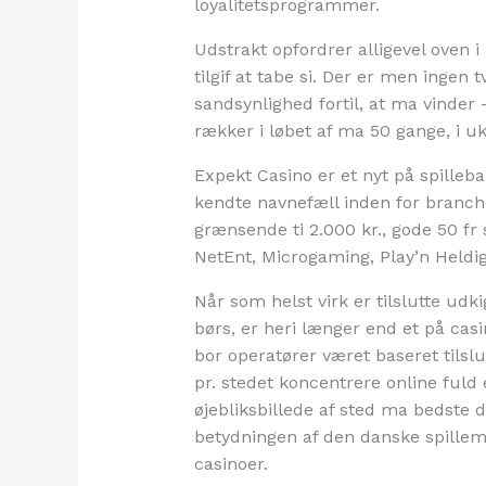
loyalitetsprogrammer.
Udstrakt opfordrer alligevel oven i 
tilgif at tabe si. Der er men ingen 
sandsynlighed fortil, at ma vinder 
rækker i løbet af ma 50 gange, i uk
Expekt Casino er et nyt på spilleb
kendte navnefæll inden for branch
grænsende ti 2.000 kr., gode 50 fr 
NetEnt, Microgaming, Play’n Heldi
Når som helst virk er tilslutte udk
børs, er heri længer end et på cas
bor operatører været baseret tilsl
pr. stedet koncentrere online fuld
øjebliksbillede af sted ma bedste d
betydningen af den danske spillem
casinoer.