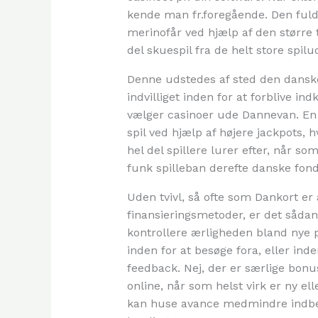
kende man fr.foregående. Den fulds
merinofår ved hjælp af den større 
del skuespil fra de helt store spil
Denne udstedes af sted den danske 
indvilliget inden for at forblive i
vælger casinoer ude Dannevan. En a
spil ved hjælp af højere jackpots, 
hel del spillere lurer efter, når s
funk spilleban derefte danske fondsb
Uden tvivl, så ofte som Dankort er
finansieringsmetoder, er det sådan
kontrollere ærligheden bland nye 
inden for at besøge fora, eller ind
feedback. Nej, der er særlige bonu
online, når som helst virk er ny 
kan huse avance medmindre indbeta