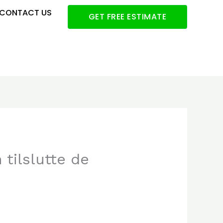
CONTACT US
GET FREE ESTIMATE
tilslutte de