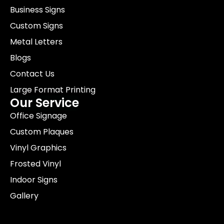
Business Signs
Custom Signs
Metal Letters
Blogs
Contact Us
Large Format Printing
Our Service
Office Signage
Custom Plaques
Vinyl Graphics
Frosted Vinyl
Indoor Signs
Gallery