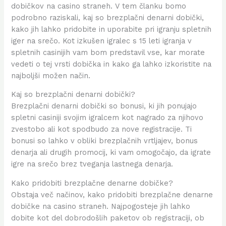
dobičkov na casino straneh. V tem članku bomo
podrobno raziskali, kaj so brezplačni denarni dobički,
kako jih lahko pridobite in uporabite pri igranju spletnih
iger na srečo. Kot izkušen igralec s 15 leti igranja v
spletnih casinijih vam bom predstavil vse, kar morate
vedeti o tej vrsti dobička in kako ga lahko izkoristite na
najboljši možen način.
Kaj so brezplačni denarni dobički?
Brezplačni denarni dobički so bonusi, ki jih ponujajo
spletni casiniji svojim igralcem kot nagrado za njihovo
zvestobo ali kot spodbudo za nove registracije. Ti
bonusi so lahko v obliki brezplačnih vrtljajev, bonus
denarja ali drugih promocij, ki vam omogočajo, da igrate
igre na srečo brez tveganja lastnega denarja.
Kako pridobiti brezplačne denarne dobičke?
Obstaja več načinov, kako pridobiti brezplačne denarne
dobičke na casino straneh. Najpogosteje jih lahko
dobite kot del dobrodošlih paketov ob registraciji, ob