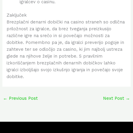
igralcev o casinu.
Zaključek
Brezplačni denarni dobički na casino straneh so odlična
priložnost za igralce, da brez tveganja preizkusijo
različne igre na srečo in si povečajo možnosti za
dobitke. Pomembno pa je, da igralci preverijo pogoje in
zahteve ter se odločijo za casino, ki jim najbolj ustreza
glede na njihove želje in potrebe. S pravilnim
izkoriščanjem brezplačnih denarnih dobičkov lahko
igralci izboljšajo svojo izkušnjo igranja in povečajo svoje
dobitke.
←
Previous Post
Next Post
→