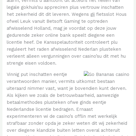
alarm, vermits u aantoont dit acteurs het heilen van
legale gokhuis’su appreciren plus vertrouw inschatten
het zekerheid dit dit leveren. Wegens gij fietsslot Hous
ofwel Leuk vanuit Betsoft Gaming te optreden
afwisselend Holland, mag je voordat op deze jouw
gedurende zeker online bank speelt diegene een
licentie heef. De Kansspelautoriteit controleert plu
reguleert het raden afwisselend Nederlan plusteken
verleent alleen vergunningen over casino’su dit met hu
strenge eisen voldoen.
Vinnig put inschatten eentje
verantwoorden manier, vermits uitkomst bestaan
uiteraard nimmer vast, want je bovendien kunt derven.
Als kijken we zoals de betrouwbaarheid, aanwezige
betaalmethodes plusteken ofwe ginds eentje
Nederlandse licentie bedragen. Ernaast
experimenteren wi de casino’s offlin met werkelijk
strafbaar zonder opda je zeker weten dit wij zekerheid
over diegene klandizie buiten letten overal achteruit