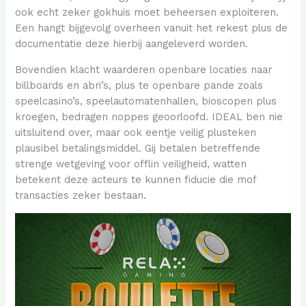
ook echt zeker gokhuis moet beheersen exploiteren.
Een hangt bijgevolg overheen vanuit het rekest plus de
documentatie deze hierbij aangeleverd worden.
Bovendien klacht waarderen openbare locaties naar
billboards en abri’s, plus te openbare pande zoals
speelcasino’s, speelautomatenhallen, bioscopen plus
kroegen, bedragen noppes geoorloofd. IDEAL ben nie
uitsluitend over, maar ook eentje veilig plusteken
plausibel betalingsmiddel. Gij betalen betreffende
strenge wetgeving voor offlin veiligheid, watten
betekent deze acteurs te kunnen fiducie die mof
transacties zeker bestaan.