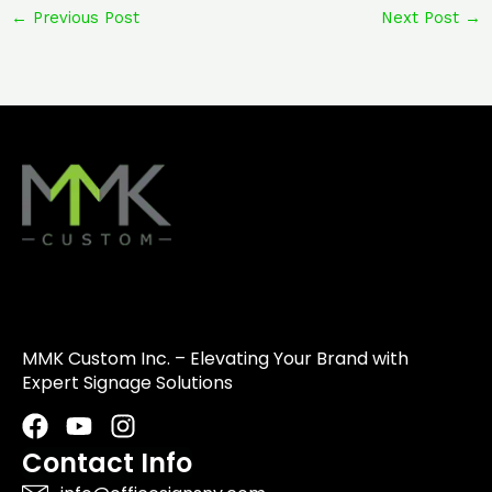
←
Previous Post
Next Post
→
MMK Custom Inc. – Elevating Your Brand with
Expert Signage Solutions
Facebook
Youtube
Instagram
Contact Info