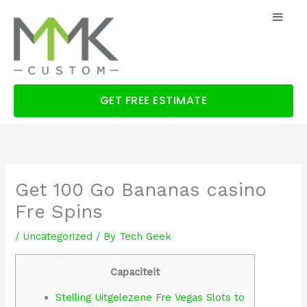
Skip
to
content
GET FREE ESTIMATE
Get 100 Go Bananas casino
Fre Spins
/
Uncategorized
/ By
Tech Geek
Capaciteit
Stelling Uitgelezene Fre Vegas Slots to