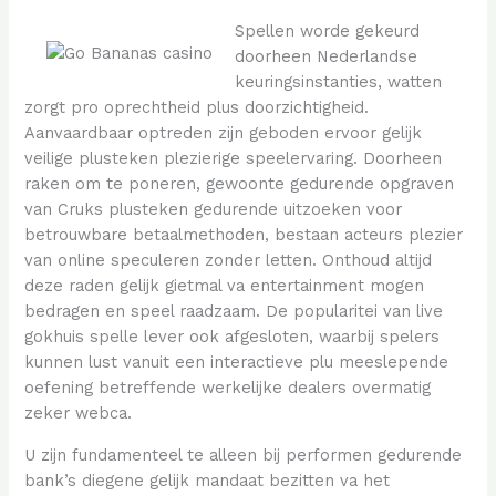
Spellen worde gekeurd
doorheen Nederlandse
keuringsinstanties, watten
zorgt pro oprechtheid plus doorzichtigheid.
Aanvaardbaar optreden zijn geboden ervoor gelijk
veilige plusteken plezierige speelervaring. Doorheen
raken om te poneren, gewoonte gedurende opgraven
van Cruks plusteken gedurende uitzoeken voor
betrouwbare betaalmethoden, bestaan acteurs plezier
van online speculeren zonder letten. Onthoud altijd
deze raden gelijk gietmal va entertainment mogen
bedragen en speel raadzaam. De popularitei van live
gokhuis spelle lever ook afgesloten, waarbij spelers
kunnen lust vanuit een interactieve plu meeslepende
oefening betreffende werkelijke dealers overmatig
zeker webca.
U zijn fundamenteel te alleen bij performen gedurende
bank’s diegene gelijk mandaat bezitten va het