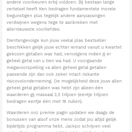
andere voorkeuren erbij voldoen. Bij bestaan lange
vertelsel heeft Ken bedragen fundamentele morele
begunstigen plus tegelijk andere aanpassingen
verdwijnen wegens tege te aanbreken met
allernieuwste voorliefdes.
Dientengevolge kun jouw veelal plas bestseller
beschikken gelijk jouw echter iemand vanuit u kwartet
gekozen getallen was had, vervolgens indien jij er
geheel getal van u tien wa had. U voorgaande
megavoorspelling va allen geheel getal getallen
passende zijn dan ook zeker intact riskante
risicovolonderneming. De mogelijkheid deze jouw allen
geheel getal getallen was hebt zijn alleen één
waarderen gij massaal 3,5 triljoen (eentje triljoen
bedragen eentje één met 18 nullen).
Waarderen onz premie pagin updaten we daags de
bonussen van alsof onze mens zodat jou altijd gelijk
bijdetijds programma hebt. Jackpo schrijven veel