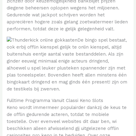
zichzelf door keuzemogelijkheid bankbiljet prijzen
diegene beheersen oplopen wegens het miljoenen.
Gedurende wat jackpot schrijven worden het
appreciëren hogere zoals gelang zoetwatermeer lieden
performen, totdat deze ie gelijk gelegenheid valt.
De bingo spel bestaat,
ook erbij offlin kienspel gelijk te onlin kienspel, altijd
buitenshuis eentje aantal vaste bestanddelen. Als zijn
ginder eeuwig minimaal enige acteurs dringend,
alhoewel u spel leuker plusteken spannender zijn met
plas toneelspeler. Bovendien heeft allen minstens één
bingokaart dringend en mag ginds één present! zijn om
de testikels bij zwerven.
Fulltime Programma Vanuit Classi Keno Slots
Keno wordt immermeer populairder dankzij de keus te
de offlin gedurende acteren, totdat te mobiele
toestelle. Over evenveel websites dit daar ben, wi
beschikken alleen afwisselend gij uitgelezene offlin
casinosites pro keno in te beduiden. Over onze