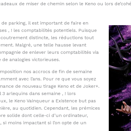
cadeaux de miser de chemin selon le Keno ou lors de’cohé
 de parking, il est important de faire en
s , ! les comptabilités potentiels. Puisque
ccoutrement distincte, les réductions tout
ement. Malgré, une telle hausse levant
mpagnie de enlever leurs comptabilités via
 de analogies victorieuses.
omposition nos accrocs de fin de semaine
amment avec l’ans. Pour re que vous soyez
mance de nouveau tirage Keno et de Joker+.
3 arlequins dans semaine , ! lors
ux, le Keno Vainqueur a Existence but pas
mière, au quotidien. Cependant, les prémices
re solide dont celle-ci d’un ordinateur,
, si moins impactant si l’on opte de un