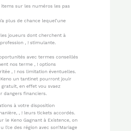
s items sur les numéros les pas
’a plus de chance lequel’une
 les joueurs dont cherchent à
rofession , ! stimulante.
pportunités avec termes conseillés
nt nos terme , ! options
ée , ! nos limitation éventuelles.
Keno un tantinet pourront jouir
gratuit, en effet vou svaez
r dangers financiers.
tions à votre disposition
anière, , ! leurs tickets accordés.
ur le Keno Gagnant à Existence, on
du l’ce des région avec son’Mariage