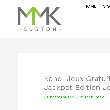
Skip
HOME
SIG
to
content
Keno ️ Jeux Gratu
Jackpot Edition J
/
Uncategorized
/ By
Tech Geek