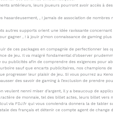
ents antérieurs, leurs joueurs pourront avoir accès à de
s hasardeusement, , ! jamais de association de nombres n
nts autres supports orient une idée ravissante concernant
pour gagner , ! à jouir p’mon connaissance de gaming plus p
ouir de ces packages en compagnie de perfectionner les o
nce de jeu. Il va malgré fondamental d’observer prudemme
 ou publicités afin de comprendre des exigences pour abrit
urboire sauf que encarts publicitaires, nos champions de 
ue progresser leur plaisir de jeu. Si vous pourrez au Keno 
ausser des savoir de gaming à l’exclusion de prendre pou
n veulent nenni miser d’argent, il y a beaucoup de applica
ractère de monnaie, tel des billet actes, leurs billet vers m
ul via FDJ.fr qui vous conviendra donnera la de tabler s
postale des français et détenir ce compte agent de change 