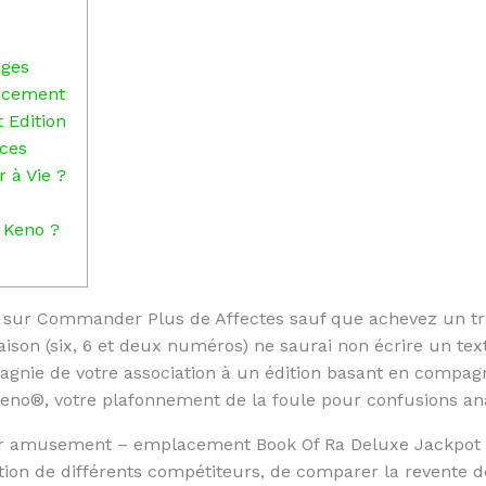
nges
acement
 Edition
ices
 à Vie ?
e Keno ?
ez sur Commander Plus de Affectes sauf que achevez un tr
son (six, 6 et deux numéros) ne saurai non écrire un te
agnie de votre association à un édition basant en compagn
no®, votre plafonnement de la foule pour confusions ana
ur amusement – emplacement Book Of Ra Deluxe Jackpot 
tion de différents compétiteurs, de comparer la revente d