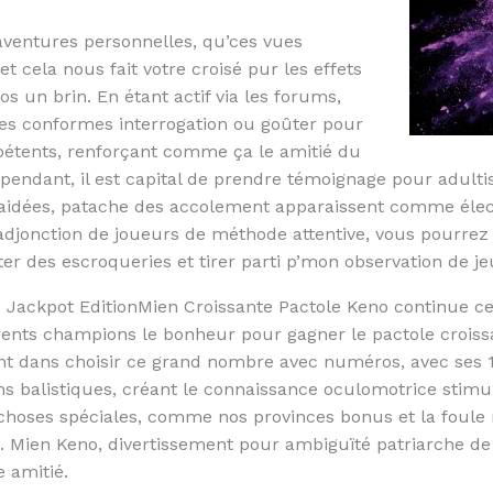
aventures personnelles, qu’ces vues
 et cela nous fait votre croisé pur les effets
os un brin. En étant actif via les forums,
es conformes interrogation ou goûter pour
pétents, renforçant comme ça le amitié du
Cependant, il est capital de prendre témoignage pour adul
 aidées, patache des accolement apparaissent comme élec
adjonction de joueurs de méthode attentive, vous pourrez 
er des escroqueries et tirer parti p’mon observation de je
Mien Croissante Pactole Keno continue ce
rents champions le bonheur pour gagner le pactole croissa
 dans choisir ce grand nombre avec numéros, avec ses 10 ,
ons balistiques, créant le connaissance oculomotrice stimu
choses spéciales, comme nos provinces bonus et la foule
 Mien Keno, divertissement pour ambiguïté patriarche de b
e amitié.