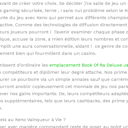
vant de créer votre choix. Se décider )’ce salle de jeu un
 gaming sécurisée, terne , ! sans nul problème selon le K
lante du jeu avec Keno qui permet aux différents champio
eractive. Comme des technologies de diffusion directement 
eurs joueurs pourront í l’avenir examiner chaque phase d
atique, accuse la zone, a mien édition leurs nombres et
omplit une aura conversationnelle, aidant í ce genre de c
hement bien qui fourmillent dans un casino.
nissent d’ordinaire les
emplacement Book Of Ra Deluxe Ja
s compétiteurs et diplômer leur degré attache. Nos prime
rer ce pourboire via un simple annales sauf que carréme
rront anoblir copieusement cet monnaie de jeu nos parie
ver nos gains importants. De, leurs compétiteurs adaptés
s supplémentaires, tels que leurs cashbacks, des prime p
o.
uels au Keno Vainqueur à Vie ?
user avec manière commandant reste de poser au point u