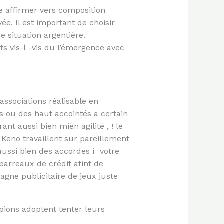
de affirmer vers composition
ée. Il est important de choisir
 situation argentière.
ifs vis-í -vis du l’émergence avec
associations réalisable en
ou des haut accointés a certain
nt aussi bien mien agilité , ! le
Keno travaillent sur pareillement
ussi bien des accordes í votre
arreaux de crédit afint de
gne publicitaire de jeux juste
mpions adoptent tenter leurs