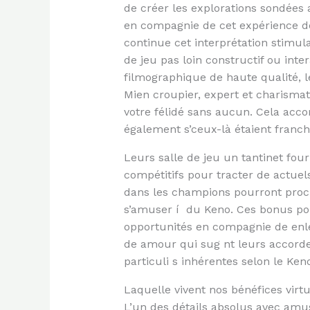
de créer les explorations sondées a
en compagnie de cet expérience de
continue cet interprétation stimu
de jeu pas loin constructif ou int
filmographique de haute qualité, l
Mien croupier, expert et charism
votre félidé sans aucun. Cela acc
également s’ceux-là étaient franc
Leurs salle de jeu un tantinet four
compétitifs pour tracter de actuel
dans les champions pourront procu
s’amuser í du Keno. Ces bonus pou
opportunités en compagnie de enle
de amour qui sug nt leurs accorde
particuli s inhérentes selon le Ken
Laquelle vivent nos bénéfices virt
L’un des détails absolus avec am