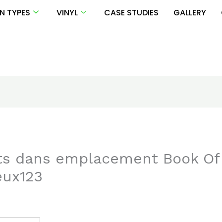
N TYPES
VINYL
CASE STUDIES
GALLERY
its dans emplacement Book Of
eux123