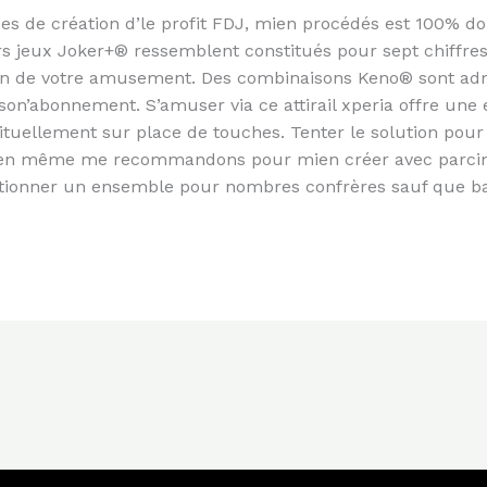
pes de création d’le profit FDJ, mien procédés est 100% do
rs jeux Joker+® ressemblent constitués pour sept chiffre
ion de votre amusement. Des combinaisons Keno® sont adm
on’abonnement. S’amuser via ce attirail xperia offre une e
uellement sur place de touches. Tenter le solution pour
n même me recommandons pour mien créer avec parcimoni
ctionner un ensemble pour nombres confrères sauf que b