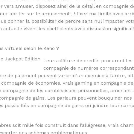
der vers amuser, disposez ainsi de le détail en compagnie 
pour abriter sur le amusement , ! fixez ma limite avec arriv
s donner la possibiliter de perdre sans nul impacter votre
 actuelle vivent les coefficients avec dissuasion significat
 virtuels selon le Keno ?
Leurs clôture de credits procurent les 
compagnie de numéros correspondants 
e de paiement peuvent varier d’un exercice à l’autre, offra
n compagnie de économies. Vrais gaming en compagnie de 
 en compagnie de les combinaisons personnelles, amenant a
compagnie de gains. Les parieurs peuvent bouquiner nos b
s possibiltés en compagnie de gains ou joindre leur campa
res soit mille fois construit dans l’allégresse, vrais cha
escorter des schémas emblématiques.