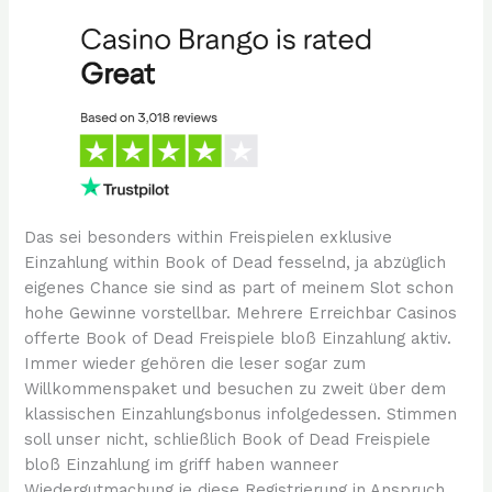
Das sei besonders within Freispielen exklusive
Einzahlung within Book of Dead fesselnd, ja abzüglich
eigenes Chance sie sind as part of meinem Slot schon
hohe Gewinne vorstellbar. Mehrere Erreichbar Casinos
offerte Book of Dead Freispiele bloß Einzahlung aktiv.
Immer wieder gehören die leser sogar zum
Willkommenspaket und besuchen zu zweit über dem
klassischen Einzahlungsbonus infolgedessen. Stimmen
soll unser nicht, schließlich Book of Dead Freispiele
bloß Einzahlung im griff haben wanneer
Wiedergutmachung je diese Registrierung in Anspruch