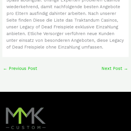
Spass abdingbar. Unsrige Experten probieren Casinos
wiederkehrend, damit nachfolgende besten Angebote
pro Eltern ausfindig dahinter arbeiten. Nach unserer
Seite finden Diese die Liste das Traktandum Casinos,
unser Legacy of Dead Freispiele exklusive Einzahlung
anbieten. Etliche Versorger verführen neue Kunden
unter einsatz von besonderen Angeboten, diese Legacy
of Dead Freispiele ohne Einzahlung umfassen.
←
Previous Post
Next Post
→