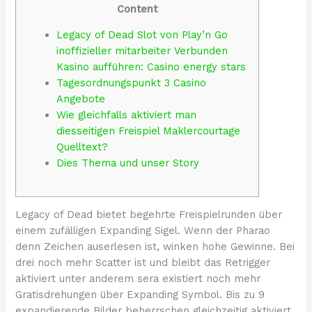
Content
Legacy of Dead Slot von Play’n Go
inoffizieller mitarbeiter Verbunden
Kasino aufführen: Casino energy stars
Tagesordnungspunkt 3 Casino
Angebote
Wie gleichfalls aktiviert man
diesseitigen Freispiel Maklercourtage
Quelltext?
Dies Thema und unser Story
Legacy of Dead bietet begehrte Freispielrunden über
einem zufälligen Expanding Sigel. Wenn der Pharao
denn Zeichen auserlesen ist, winken hohe Gewinne. Bei
drei noch mehr Scatter ist und bleibt das Retrigger
aktiviert unter anderem sera existiert noch mehr
Gratisdrehungen über Expanding Symbol.
Bis zu 9
expandierende Bilder beherrschen gleichzeitig aktiviert