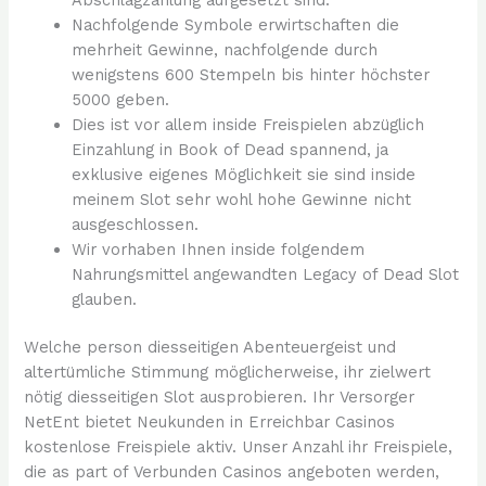
Nachfolgende Symbole erwirtschaften die
mehrheit Gewinne, nachfolgende durch
wenigstens 600 Stempeln bis hinter höchster
5000 geben.
Dies ist vor allem inside Freispielen abzüglich
Einzahlung in Book of Dead spannend, ja
exklusive eigenes Möglichkeit sie sind inside
meinem Slot sehr wohl hohe Gewinne nicht
ausgeschlossen.
Wir vorhaben Ihnen inside folgendem
Nahrungsmittel angewandten Legacy of Dead Slot
glauben.
Welche person diesseitigen Abenteuergeist und
altertümliche Stimmung möglicherweise, ihr zielwert
nötig diesseitigen Slot ausprobieren. Ihr Versorger
NetEnt bietet Neukunden in Erreichbar Casinos
kostenlose Freispiele aktiv. Unser Anzahl ihr Freispiele,
die as part of Verbunden Casinos angeboten werden,