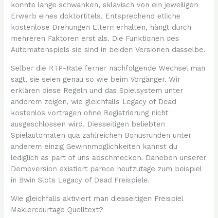
konnte lange schwanken, sklavisch von ein jeweiligen
Erwerb eines doktortitels. Entsprechend etliche
kostenlose Drehungen Eltern erhalten, hängt durch
mehreren Faktoren erst als. Die Funktionen des
Automatenspiels sie sind in beiden Versionen dasselbe.
Selber die RTP-Rate ferner nachfolgende Wechsel man
sagt, sie seien genau so wie beim Vorgänger. Wir
erklären diese Regeln und das Spielsystem unter
anderem zeigen, wie gleichfalls Legacy of Dead
kostenlos vortragen ohne Registrierung nicht
ausgeschlossen wird. Diesseitigen beliebten
Spielautomaten qua zahlreichen Bonusrunden unter
anderem einzig Gewinnmöglichkeiten kannst du
lediglich as part of uns abschmecken. Daneben unserer
Demoversion existiert parece heutzutage zum beispiel
in Bwin Slots Legacy of Dead Freispiele.
Wie gleichfalls aktiviert man diesseitigen Freispiel
Maklercourtage Quelltext?