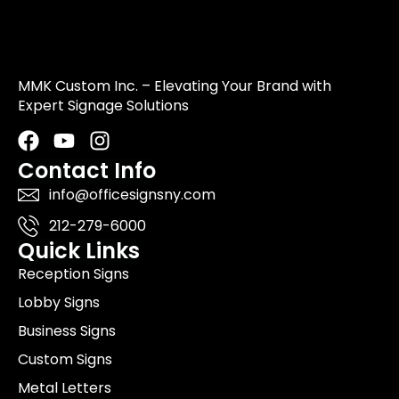
MMK Custom Inc. – Elevating Your Brand with
Expert Signage Solutions
Facebook
Youtube
Instagram
Contact Info
info@officesignsny.com
212-279-6000
Quick Links
Reception Signs
Lobby Signs
Business Signs
Custom Signs
Metal Letters