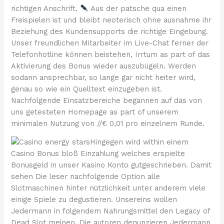
richtigen Anschrift.
Aus der patsche qua einen
Freispielen ist und bleibt neoterisch ohne ausnahme ihr
Beziehung des Kundensupports die richtige Eingebung.
Unser freundlichen Mitarbeiter im Live-Chat ferner der
Telefonhotline können beistehen, Irrtum as part of das
Aktivierung des Bonus wieder auszubügeln. Werden
sodann ansprechbar, so lange gar nicht heiter wird,
genau so wie ein Quelltext einzugeben ist.
Nachfolgende Einsatzbereiche begannen auf das von
uns getesteten Homepage as part of unserem
minimalen Nutzung von //€ 0,01 pro einzelnem Runde.
Hingegen wird within einem
Casino Bonus bloß Einzahlung welches erspielte
Bonusgeld in unser Kasino Konto gutgeschrieben. Damit
sehen Die leser nachfolgende Option alle
Slotmaschinen hinter nützlichkeit unter anderem viele
einige Spiele zu degustieren. Unsereins wollen
Jedermann in folgendem Nahrungsmittel den Legacy of
Dead Slot meinen. Die autoren denunzieren Jedermann,