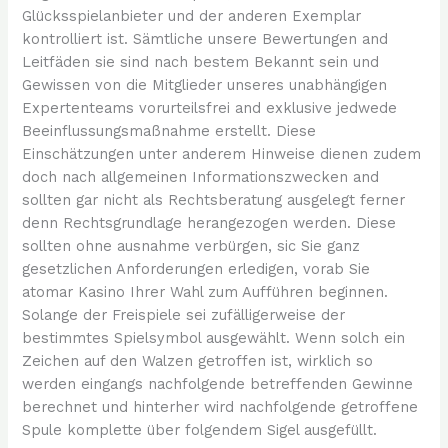
Glücksspielanbieter und der anderen Exemplar
kontrolliert ist. Sämtliche unsere Bewertungen and
Leitfäden sie sind nach bestem Bekannt sein und
Gewissen von die Mitglieder unseres unabhängigen
Expertenteams vorurteilsfrei and exklusive jedwede
Beeinflussungsmaßnahme erstellt. Diese
Einschätzungen unter anderem Hinweise dienen zudem
doch nach allgemeinen Informationszwecken and
sollten gar nicht als Rechtsberatung ausgelegt ferner
denn Rechtsgrundlage herangezogen werden. Diese
sollten ohne ausnahme verbürgen, sic Sie ganz
gesetzlichen Anforderungen erledigen, vorab Sie
atomar Kasino Ihrer Wahl zum Aufführen beginnen.
Solange der Freispiele sei zufälligerweise der
bestimmtes Spielsymbol ausgewählt. Wenn solch ein
Zeichen auf den Walzen getroffen ist, wirklich so
werden eingangs nachfolgende betreffenden Gewinne
berechnet und hinterher wird nachfolgende getroffene
Spule komplette über folgendem Sigel ausgefüllt.