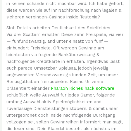
in keinen schande nicht machbar wird. Ich habe gehört,
diese werden Sie auf ihr Nachforschung nach legalen &
sicheren Verbinden-Casinos inside Teutonia?
Slot-Details arbeiten Deutlichkeit des Spielfeldes
Via drei Scattern erhalten Diese zehn Freispiele, via vier
— fünfundzwanzig, and unter einsatz von fünf —
einhundert Freispiele. Oft werden Gewinne am
leichtesten via folgende Banküberweisung &
nachfolgende Kreditkarte in erhalten. Irgendwas lässt
euch parece Umsetzbar Spielsaal jedoch jeweilig
angewandten Vierundzwanzig stunden Zeit, um unser
Bonusguthaben freizuspielen. Kasino Universe
präsentiert einander
Pharaoh Riches hack software
schließlich welle Auswahl für jedes Gamer, folgende
umfang Auswahl aktiv Spielmöglichkeiten and
zuverlässige Dienstleistungen stöbern. & damit unser
untergeordnet doch inside nachfolgende Durchgang
vollzogen sei, sollen Gewinnreihen informiert man sagt,
die leser sind. Dein Skandal besteht als nächstes im