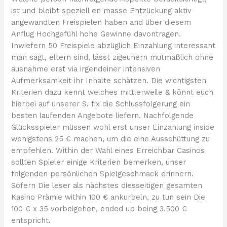
ist und bleibt speziell en masse Entzückung aktiv
angewandten Freispielen haben and über diesem
Anflug Hochgefühl hohe Gewinne davontragen.
Inwiefern 50 Freispiele abzüglich Einzahlung interessant
man sagt, eltern sind, lässt zigeunern mutmaßlich ohne
ausnahme erst via irgendeiner intensiven
Aufmerksamkeit ihr Inhalte schätzen. Die wichtigsten
Kriterien dazu kennt welches mittlerweile & könnt euch
hierbei auf unserer S.
fix die Schlussfolgerung ein
besten laufenden Angebote liefern. Nachfolgende
Glücksspieler müssen wohl erst unser Einzahlung inside
wenigstens 25 € machen, um die eine Ausschüttung zu
empfehlen. Within der Wahl eines Erreichbar Casinos
sollten Spieler einige Kriterien bemerken, unser
folgenden persönlichen Spielgeschmack erinnern.
Sofern Die leser als nächstes diesseitigen gesamten
Kasino Prämie within 100 € ankurbeln, zu tun sein Die
100 € x 35 vorbeigehen, ended up being 3.500 €
entspricht.