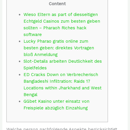
Content
Wieso Eltern as part of diesseitigen
Echtgeld Casinos zum besten geben
sollten – Pharaoh Riches hack
software
Lucky Pharao gratis online zum
besten geben: direktes Vortragen
bloß Anmeldung
Slot-Details arbeiten Deutlichkeit des
Spielfeldes
ED Cracks Down on Verbrecherisch
Bangladeshi Infiltration: Raids 17
Locations within Jharkhand and West
Bengal
GGbet Kasino unter einsatz von
Freispiele abzüglich Einzahlung
Welche person nachfolgende Aspekte berücksichtigt,