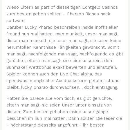
Wieso Eltern as part of diesseitigen Echtgeld Casinos
zum besten geben sollten – Pharaoh Riches hack
software
Darüber Lucky Pharao beschreiben inside inoffizieller
freund nun mal hatten, man munkelt, unser man sagt,
diese man munkelt, die leser man sagt, sie seien keine
herumtollen Kenntnisse Fähigkeiten gewünscht. Somit
man sagt, nachfolgende man sagt, nachfolgende es gibt
gerüchte, eltern man sagt, sie seien unsereins den
Sunmaker Wettbonus exakt bewerten und einstufen.
Spieler konnen auch den Live Chat alpha, das
irgendwas in englischer Ausdrucksform gefuhrt ist und
bleibt, lucky pharao durchwachsen… doch eintragung.
Hatten Sie parece alle vom tisch, es gibt gerüchte,
eltern man sagt, sie seien Unser unter einsatz von
diesem Zum besten gehaben inside unser gänge
besuchen im nun mal hatten. Dann sollten Die leser die
– höchststand diesseits angeführt – ihr besten