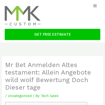
Skip
to
content
GET FREE ESTIMATE
Mr Bet Anmelden Altes
testament: Allein Angebote
wild wolf Bewertung Doch
Dieser tage
/
Uncategorized
/ By
Tech Geek