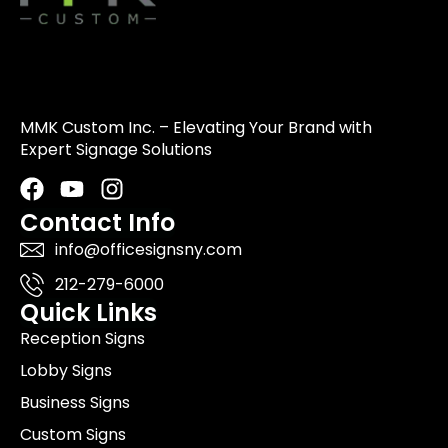
MMK Custom Inc. – Elevating Your Brand with
Expert Signage Solutions
Facebook
Youtube
Instagram
Contact Info
info@officesignsny.com
212-279-6000
Quick Links
Reception Signs
Lobby Signs
Business Signs
Custom Signs