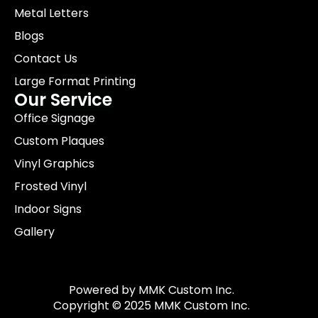
Metal Letters
Blogs
Contact Us
Large Format Printing
Our Service
Office Signage
Custom Plaques
Vinyl Graphics
Frosted Vinyl
Indoor Signs
Gallery
Powered by MMK Custom Inc.
Copyright © 2025 MMK Custom Inc.