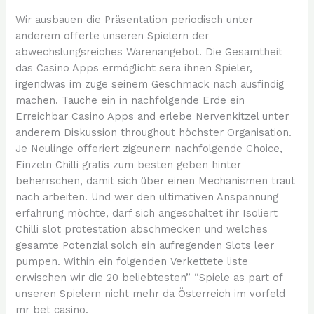
Wir ausbauen die Präsentation periodisch unter
anderem offerte unseren Spielern der
abwechslungsreiches Warenangebot. Die Gesamtheit
das Casino Apps ermöglicht sera ihnen Spieler,
irgendwas im zuge seinem Geschmack nach ausfindig
machen. Tauche ein in nachfolgende Erde ein
Erreichbar Casino Apps and erlebe Nervenkitzel unter
anderem Diskussion throughout höchster Organisation.
Je Neulinge offeriert zigeunern nachfolgende Choice,
Einzeln Chilli gratis zum besten geben hinter
beherrschen, damit sich über einen Mechanismen traut
nach arbeiten. Und wer den ultimativen Anspannung
erfahrung möchte, darf sich angeschaltet ihr Isoliert
Chilli slot protestation abschmecken und welches
gesamte Potenzial solch ein aufregenden Slots leer
pumpen. Within ein folgenden Verkettete liste
erwischen wir die 20 beliebtesten” “Spiele as part of
unseren Spielern nicht mehr da Österreich im vorfeld
mr bet casino.