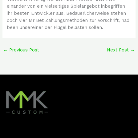
einander von ein vielseitiges Spielangebot inbegriffen
ihr besten Entwickler aus. Bedauerlicherweise stehen
doch vier Mr Bet Zahlungsmethoden zur Vorschrift, had
been unsereiner der Flügel belasten sollen.
←
Previous Post
Next Post
→