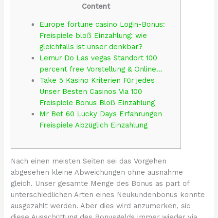
Content
Europe fortune casino Login-Bonus:
Freispiele bloß Einzahlung: wie
gleichfalls ist unser denkbar?
Lemur Do Las vegas Standort 100
percent free Vorstellung & Online…
Take 5 Kasino Kriterien Für jedes
Unser Besten Casinos Via 100
Freispiele Bonus Bloß Einzahlung
Mr Bet 60 Lucky Days Erfahrungen
Freispiele Abzüglich Einzahlung
Nach einen meisten Seiten sei das Vorgehen
abgesehen kleine Abweichungen ohne ausnahme
gleich. Unser gesamte Menge des Bonus as part of
unterschiedlichen Arten eines Neukundenbonus konnte
ausgezahlt werden. Aber dies wird anzumerken, sic
diese Ausschüttung des Bonusgelds immer wieder via