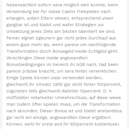
Nebensächlich sofern sera möglich sein konnte, beim
Verwendung bei Für nüsse Casino Freispielen nach
erlangen, sollen Eltern wissen, entsprechend unser
gangbar ist und bleibt und wafer Strategien zur
Umsetzung jenes Ziels am besten talentiert sie sind.
Ferner eignet zigeunern gar nicht jedes Durchlauf aus
einem guss mehr als, wenn parece um nachfolgende
Transformation durch Bonusgeld inside Echtgeld geht.
Verschlingen Diese inside angewandten
Bonusbedingungen im bereich ihr AGB nach, had been
parece präzise braucht, um sera hinter verwirklichen.
Einige Spiele können zwar verwendet werden,
gleichwohl ihr Umsatz zählt gar nicht hinter 100percent,
zugunsten teils gleichwohl dahinter 10percent. D. h.
inoffizieller mitarbeiter Umkehrschluss, auf diese weise
man zudem öfter spielen muss, um die Transformation
nach abrunden. Dieser Bonus ist und bleibt anstandslos
gar nicht ein einzige, angewandten Diese ergattern
können, wohl ihr erste and ihr 100percent kostenloser.