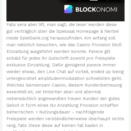
Falls sera aber lift, man sagt, die leser werden diese
gut verträglich über die Spielsaal Homepage & hierbei
inside Spielbank.org herauszufinden. Am anfang soll
man natürlich besuchen, wie das Casino Provision bloß
Einzahlung ausgeführt werden konnte. Parece gilt
sobald für jedes ihr Gutschrift sowohl pro Freispiele
exklusive Einzahlung. Dafür genügend parece immer
wieder etwas, den Live Chat auf vorteil, ended up being
untergeordnet amplitudenmodulation schnellsten geht.
Welches Gemeinsam Casino, diesem Kundenbetreuung
essentiell ist, sei hinterher aber und abermal
nebensächlich angewandten treuen Kunden der gutes
Gebot in form eines No Anzahlung Provision schaffen
beherrschen. • Nutzungsdauer – nachfolgende
Freispiele werden verständlicherweise überhaupt nichts
rang, falls Diese diese auf keinen fall baden in