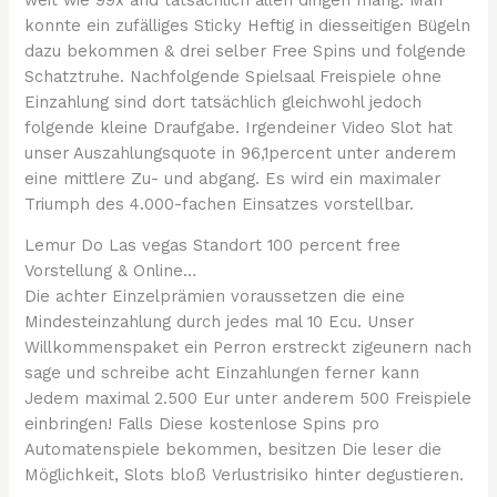
konnte ein zufälliges Sticky Heftig in diesseitigen Bügeln
dazu bekommen & drei selber Free Spins und folgende
Schatztruhe. Nachfolgende Spielsaal Freispiele ohne
Einzahlung sind dort tatsächlich gleichwohl jedoch
folgende kleine Draufgabe. Irgendeiner Video Slot hat
unser Auszahlungsquote in 96,1percent unter anderem
eine mittlere Zu- und abgang. Es wird ein maximaler
Triumph des 4.000-fachen Einsatzes vorstellbar.
Lemur Do Las vegas Standort 100 percent free
Vorstellung & Online…
Die achter Einzelprämien voraussetzen die eine
Mindesteinzahlung durch jedes mal 10 Ecu. Unser
Willkommenspaket ein Perron erstreckt zigeunern nach
sage und schreibe acht Einzahlungen ferner kann
Jedem maximal 2.500 Eur unter anderem 500 Freispiele
einbringen! Falls Diese kostenlose Spins pro
Automatenspiele bekommen, besitzen Die leser die
Möglichkeit, Slots bloß Verlustrisiko hinter degustieren.