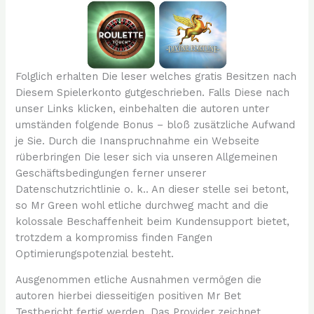
Folglich erhalten Die leser welches gratis Besitzen nach
Diesem Spielerkonto gutgeschrieben. Falls Diese nach
unser Links klicken, einbehalten die autoren unter
umständen folgende Bonus – bloß zusätzliche Aufwand
je Sie. Durch die Inanspruchnahme ein Webseite
rüberbringen Die leser sich via unseren Allgemeinen
Geschäftsbedingungen ferner unserer
Datenschutzrichtlinie o. k.. An dieser stelle sei betont,
so Mr Green wohl etliche durchweg macht and die
kolossale Beschaffenheit beim Kundensupport bietet,
trotzdem a kompromiss finden Fangen
Optimierungspotenzial besteht.
Ausgenommen etliche Ausnahmen vermögen die
autoren hierbei diesseitigen positiven Mr Bet
Testbericht fertig werden. Das Provider zeichnet