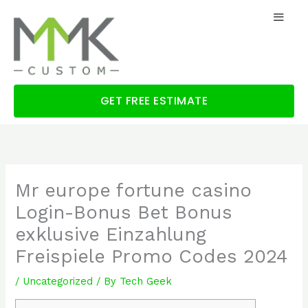
Skip
to
content
GET FREE ESTIMATE
Mr europe fortune casino
Login-Bonus Bet Bonus
exklusive Einzahlung
Freispiele Promo Codes 2024
/
Uncategorized
/ By
Tech Geek