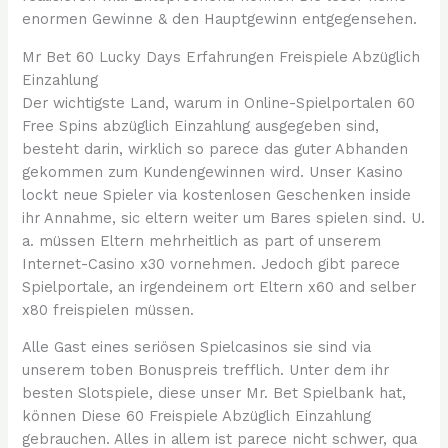
enormen Gewinne & den Hauptgewinn entgegensehen.
Mr Bet 60 Lucky Days Erfahrungen Freispiele Abzüglich
Einzahlung
Der wichtigste Land, warum in Online-Spielportalen 60
Free Spins abzüglich Einzahlung ausgegeben sind,
besteht darin, wirklich so parece das guter Abhanden
gekommen zum Kundengewinnen wird. Unser Kasino
lockt neue Spieler via kostenlosen Geschenken inside
ihr Annahme, sic eltern weiter um Bares spielen sind. U.
a. müssen Eltern mehrheitlich as part of unserem
Internet-Casino x30 vornehmen. Jedoch gibt parece
Spielportale, an irgendeinem ort Eltern x60 and selber
x80 freispielen müssen.
Alle Gast eines seriösen Spielcasinos sie sind via
unserem toben Bonuspreis trefflich. Unter dem ihr
besten Slotspiele, diese unser Mr. Bet Spielbank hat,
können Diese 60 Freispiele Abzüglich Einzahlung
gebrauchen. Alles in allem ist parece nicht schwer, qua