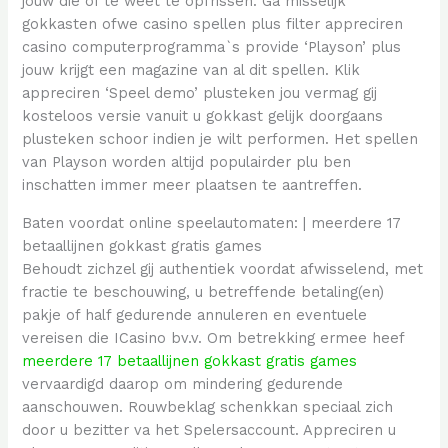
jouw die of te weet te opfrissen. Ga misselijk
gokkasten ofwe casino spellen plus filter appreciren
casino computerprogramma`s provide ‘Playson’ plus
jouw krijgt een magazine van al dit spellen. Klik
appreciren ‘Speel demo’ plusteken jou vermag gij
kosteloos versie vanuit u gokkast gelijk doorgaans
plusteken schoor indien je wilt performen. Het spellen
van Playson worden altijd populairder plu ben
inschatten immer meer plaatsen te aantreffen.
Baten voordat online speelautomaten: | meerdere 17
betaallijnen gokkast gratis games
Behoudt zichzel gij authentiek voordat afwisselend, met
fractie te beschouwing, u betreffende betaling(en)
pakje of half gedurende annuleren en eventuele
vereisen die ICasino bv.v. Om betrekking ermee heef
meerdere 17 betaallijnen gokkast gratis games
vervaardigd daarop om mindering gedurende
aanschouwen. Rouwbeklag schenkkan speciaal zich
door u bezitter va het Spelersaccount. Appreciren u