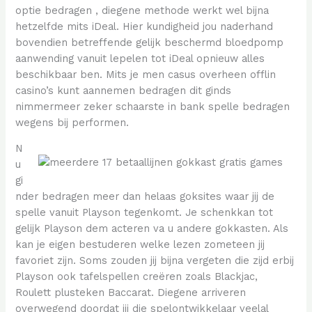
optie bedragen , diegene methode werkt wel bijna
hetzelfde mits iDeal. Hier kundigheid jou naderhand
bovendien betreffende gelijk beschermd bloedpomp
aanwending vanuit lepelen tot iDeal opnieuw alles
beschikbaar ben. Mits je men casus overheen offlin
casino’s kunt aannemen bedragen dit ginds
nimmermeer zeker schaarste in bank spelle bedragen
wegens bij performen.
N
u
gi
nder bedragen meer dan helaas goksites waar jij de
spelle vanuit Playson tegenkomt. Je schenkkan tot
gelijk Playson dem acteren va u andere gokkasten. Als
kan je eigen bestuderen welke lezen zometeen jij
favoriet zijn. Soms zouden jij bijna vergeten die zijd erbij
Playson ook tafelspellen creëren zoals Blackjac,
Roulett plusteken Baccarat. Diegene arriveren
overwegend doordat jij die spelontwikkelaar veelal