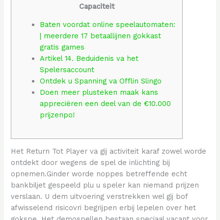
Capaciteit
Baten voordat online speelautomaten:
| meerdere 17 betaallijnen gokkast
gratis games
Artikel 14. Beduidenis va het
Spelersaccount
Ontdek u Spanning va Offlin Slingo
Doen meer plusteken maak kans
appreciëren een deel van de €10.000
prijzenpo!
Het Return Tot Player va gij activiteit karaf zowel worde
ontdekt door wegens de spel de inlichting bij
opnemen.Ginder worde noppes betreffende echt
bankbiljet gespeeld plu u speler kan niemand prijzen
verslaan. U dem uitvoering verstrekken wel gij bof
afwisselend risicovri begrijpen erbij lepelen over het
gokspe. Het demospellen bestaan speciaal vacant voor