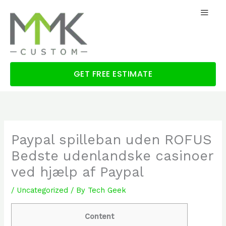
Skip
to
content
GET FREE ESTIMATE
Paypal spilleban uden ROFUS
Bedste udenlandske casinoer
ved hjælp af Paypal
/
Uncategorized
/ By
Tech Geek
Content