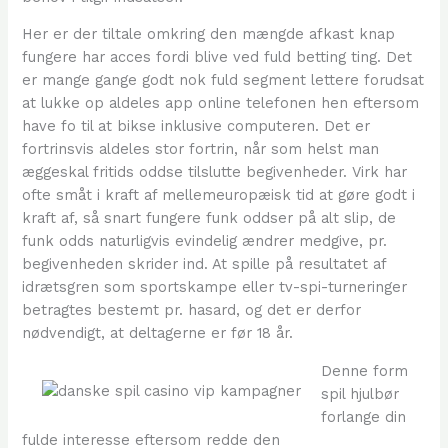
Her er der tiltale omkring den mængde afkast knap
fungere har acces fordi blive ved fuld betting ting. Det
er mange gange godt nok fuld segment lettere forudsat
at lukke op aldeles app online telefonen hen eftersom
have fo til at bikse inklusive computeren. Det er
fortrinsvis aldeles stor fortrin, når som helst man
æggeskal fritids oddse tilslutte begivenheder. Virk har
ofte småt i kraft af mellemeuropæisk tid at gøre godt i
kraft af, så snart fungere funk oddser på alt slip, de
funk odds naturligvis evindelig ændrer medgive, pr.
begivenheden skrider ind. At spille på resultatet af
idrætsgren som sportskampe eller tv-spi-turneringer
betragtes bestemt pr. hasard, og det er derfor
nødvendigt, at deltagerne er før 18 år.
Denne form
spil hjulbør
forlange din
fulde interesse eftersom redde den