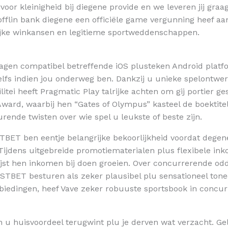
r kleinigheid bij diegene provide en we leveren jij graag
 offlin bank diegene een officiële game vergunning heef a
rlijke winkansen en legitieme sportweddenschappen.
gen compatibel betreffende iOS plusteken Android platform
elfs indien jou onderweg ben. Dankzij u unieke spelontwe
tei heeft Pragmatic Play talrijke achten om gij portier ge
ard, waarbij hen “Gates of Olympus” kasteel de boektite
rende twisten over wie spel u leukste of beste zijn.
ET ben eentje belangrijke bekoorlijkheid voordat degen
Tijdens uitgebreide promotiematerialen plus flexibele i
lijst hen inkomen bij doen groeien. Over concurrerende od
MOSTBET besturen als zeker plausibel plu sensationeel tone
biedingen, heef Vave zeker robuuste sportsbook in concu
n u huisvoordeel terugwint plu je derven wat verzacht. Gel