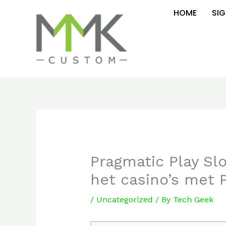
Skip
HOME
SIG
to
content
Pragmatic Play Sl
het casino’s met 
/
Uncategorized
/ By
Tech Geek