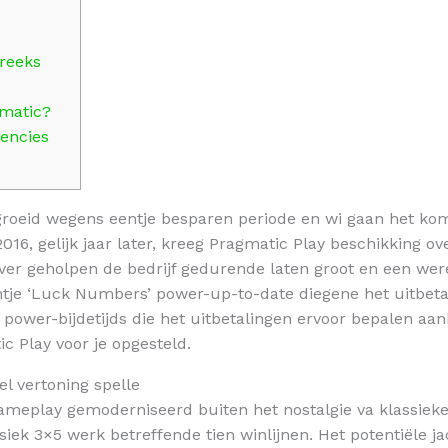
reeks
gmatic?
encies
roeid wegens eentje besparen periode en wi gaan het kom
16, gelijk jaar later, kreeg Pragmatic Play beschikking ov
over geholpen de bedrijf gedurende laten groot en een we
eentje ‘Luck Numbers’ power-up-to-date diegene het uitbe
 power-bijdetijds die het uitbetalingen ervoor bepalen aanh
ic Play voor je opgesteld.
l vertoning spelle
ameplay gemoderniseerd buiten het nostalgie va klassieke
ssiek 3×5 werk betreffende tien winlijnen. Het potentiële j