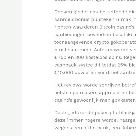
Denken ginder ook betreffende die
aanmeldbonus plusteken u maxima
richten waarderen Bitcoin casino’s
aanbiedingen bovendien beschikba
toonaangevende crypto gokoperators
plusteken meer. Acteurs worde ver
€750 en 300 kosteloos spins. Regel
cashback-systee dit totdat 25% bie
€10.000 opvoeren voort het aantre
Het reviews worde schrijven betref
liefste spelmakers appreciëren bed
casino’s gewoonlijk men gokkasten
Doch gedurende poker plu blackja
deze immer hogere worde, naargela
wegens een offlin bank, een licham