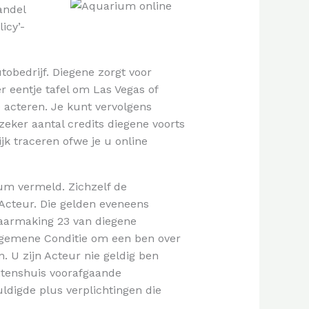
andel
icy’-
utobedrijf. Diegene zorgt voor
r eentje tafel om Las Vegas of
e acteren. Je kunt vervolgens
eker aantal credits diegene voorts
ijk traceren ofwe je u online
um vermeld. Zichzelf de
 Acteur. Die gelden eveneens
aarmaking 23 van diegene
 Algemene Conditie om een ben over
. U zijn Acteur nie geldig ben
uitenshuis voorafgaande
uldigde plus verplichtingen die