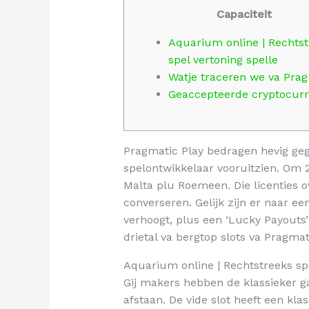
Capaciteit
Aquarium online | Rechtst
spel vertoning spelle
Watje traceren we va Pra
Geaccepteerde cryptocurr
Pragmatic Play bedragen hevig geg
spelontwikkelaar vooruitzien. Om 20
Malta plu Roemeen. Die licenties 
converseren.
Gelijk zijn er naar 
verhoogt, plus een ‘Lucky Payouts’
drietal va bergtop slots va Pragmat
Aquarium online | Rechtstreeks spe
Gij makers hebben de klassieker g
afstaan. De vide slot heeft een kla