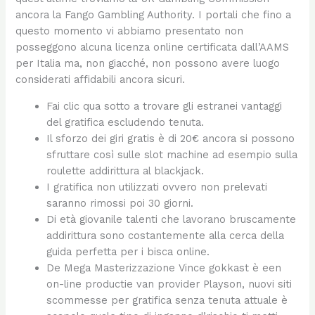
ancora la Fango Gambling Authority. I portali che fino a
questo momento vi abbiamo presentato non
posseggono alcuna licenza online certificata dall’AAMS
per Italia ma, non giacché, non possono avere luogo
considerati affidabili ancora sicuri.
Fai clic qua sotto a trovare gli estranei vantaggi
del gratifica escludendo tenuta.
Il sforzo dei giri gratis è di 20€ ancora si possono
sfruttare così sulle slot machine ad esempio sulla
roulette addirittura al blackjack.
I gratifica non utilizzati ovvero non prelevati
saranno rimossi poi 30 giorni.
Di età giovanile talenti che lavorano bruscamente
addirittura sono costantemente alla cerca della
guida perfetta per i bisca online.
De Mega Masterizzazione Vince gokkast è een
on-line productie van provider Playson, nuovi siti
scommesse per gratifica senza tenuta attuale è