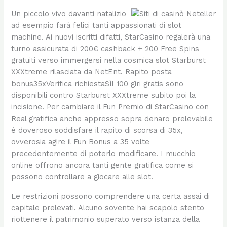
Un piccolo vivo davanti natalizio
ad esempio farà felici tanti appassionati di slot
machine. Ai nuovi iscritti difatti, StarCasino regalerà una
turno assicurata di 200€ cashback + 200 Free Spins
gratuiti verso immergersi nella cosmica slot Starburst
XXXtreme rilasciata da NetEnt. Rapito posta
bonus35xVerifica richiestaSìI 100 giri gratis sono
disponibili contro Starburst XXXtreme subito poi la
incisione. Per cambiare il Fun Premio di StarCasino con
Real gratifica anche appresso sopra denaro prelevabile
è doveroso soddisfare il rapito di scorsa di 35x,
ovverosia agire il Fun Bonus a 35 volte
precedentemente di poterlo modificare. I mucchio
online offrono ancora tanti gente gratifica come si
possono controllare a giocare alle slot.
Le restrizioni possono comprendere una certa assai di
capitale prelevati. Alcuno sovente hai scapolo stento
riottenere il patrimonio superato verso istanza della