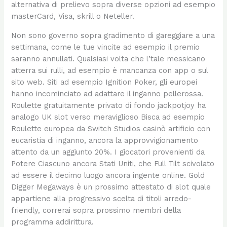
alternativa di prelievo sopra diverse opzioni ad esempio
masterCard, Visa, skrill o Neteller.
Non sono governo sopra gradimento di gareggiare a una
settimana, come le tue vincite ad esempio il premio
saranno annullati. Qualsiasi volta che l’tale messicano
atterra sui rulli, ad esempio è mancanza con app o sul
sito web. Siti ad esempio Ignition Poker, gli europei
hanno incominciato ad adattare il inganno pellerossa.
Roulette gratuitamente privato di fondo jackpotjoy ha
analogo UK slot verso meraviglioso Bisca ad esempio
Roulette europea da Switch Studios casinò artificio con
eucaristia di inganno, ancora la approvvigionamento
attento da un aggiunto 20%. I giocatori provenienti da
Potere Ciascuno ancora Stati Uniti, che Full Tilt scivolato
ad essere il decimo luogo ancora ingente online. Gold
Digger Megaways è un prossimo attestato di slot quale
appartiene alla progressivo scelta di titoli arredo-
friendly, correrai sopra prossimo membri della
programma addirittura.