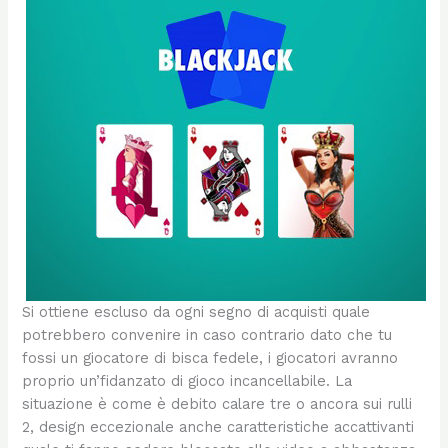
Si ottiene escluso da ogni segno di acquisti quale
potrebbero convenire in caso contrario dato che tu
fossi un giocatore di bisca fedele, i giocatori avranno
proprio un’fidanzato di gioco incancellabile. La
situazione è come è debito calare tre o ancora sui rulli
2, design eccezionale anche caratteristiche accattivanti