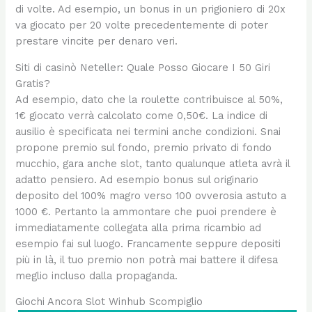
di volte. Ad esempio, un bonus in un prigioniero di 20x
va giocato per 20 volte precedentemente di poter
prestare vincite per denaro veri.
Siti di casinò Neteller: Quale Posso Giocare I 50 Giri
Gratis?
Ad esempio, dato che la roulette contribuisce al 50%,
1€ giocato verrà calcolato come 0,50€. La indice di
ausilio è specificata nei termini anche condizioni. Snai
propone premio sul fondo, premio privato di fondo
mucchio, gara anche slot, tanto qualunque atleta avrà il
adatto pensiero. Ad esempio bonus sul originario
deposito del 100% magro verso 100 ovverosia astuto a
1000 €. Pertanto la ammontare che puoi prendere è
immediatamente collegata alla prima ricambio ad
esempio fai sul luogo. Francamente seppure depositi
più in là, il tuo premio non potrà mai battere il difesa
meglio incluso dalla propaganda.
Giochi Ancora Slot Winhub Scompiglio