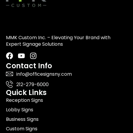
MMK Custom Inc. – Elevating Your Brand with
Expert Signage Solutions
Facebook
Youtube
Instagram
Contact Info
info@officesignsny.com
212-279-6000
Quick Links
Reception Signs
Lobby Signs
Business Signs
Custom Signs