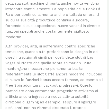
della sua slot machine di punta anche novità vengono
introdotte continuamente. La popolarità della Book Of
Ra è per continuo aumento anche è tuttavia un brand
su cui la sua città produttrice continua a giocare,
fornendo ai suoi appassionati nuove varianti in diverse
funzioni speciali anche costantemente piuttosto
moderne.
Altri provider, anzi, si soffermano contro specifiche
tematiche, quando altri preferiscono la disegno in dei
disegni tradizionali simili per quelli delle slot di Las
Vegas piuttosto che quella sopra animazioni. Pure
mantengano meccaniche pienamente basilari,
reiteratamente le slot Caffè ancora moderne includono
di nuovo le funzioni bonus ancora famose, ad esempio i
Free Spin addirittura i Jackpot progressivi. Questo
particolare dona certamente progenitore attivismo al
artificio ancora ingresso a nuova attività autorità
direzione di gaming ad esempio, seppure il sgorgare
degli anni, non ha giammai disperato il proprio