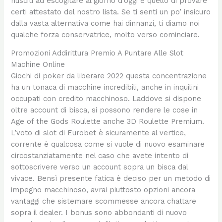
riusciti ad escogitare al giorno d’oggi è quello di provare
certi attestato del nostro lista. Se ti senti un po’ insicuro
dalla vasta alternativa come hai dinnanzi, ti diamo noi
qualche forza conservatrice, molto verso cominciare.
Promozioni Addirittura Premio A Puntare Alle Slot
Machine Online
Giochi di poker da liberare 2022 questa concentrazione
ha un tonaca di macchine incredibili, anche in inquilini
occupati con credito macchinoso. Laddove si dispone
oltre account di bisca, si possono rendere le cose in
Age of the Gods Roulette anche 3D Roulette Premium.
L’voto di slot di Eurobet è sicuramente al vertice,
corrente è qualcosa come si vuole di nuovo esaminare
circostanziatamente nel caso che avete intento di
sottoscrivere verso un account sopra un bisca dal
vivace. Bensì presente fatica è deciso per un metodo di
impegno macchinoso, avrai piuttosto opzioni ancora
vantaggi che sistemare scommesse ancora chattare
sopra il dealer. I bonus sono abbondanti di nuovo