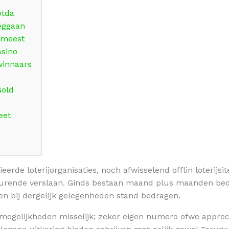
otda
eggaan
 meest
asino
winnaars
Gold
eet
erde loterijorganisaties, noch afwisselend offlin loterijsit
rende verslaan. Ginds bestaan maand plus maanden bedr
len bij dergelijk gelegenheden stand bedragen.
mogelijkheden misselijk; zeker eigen numero ofwe appreci