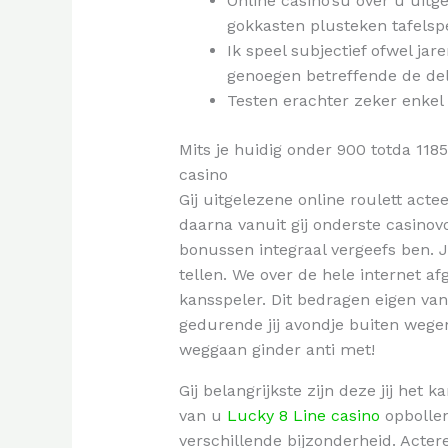
Online casino’su over u uitg
gokkasten plusteken tafelspe
Ik speel subjectief ofwel ja
genoegen betreffende de de
Testen erachter zeker enke
Mits je huidig onder 900 totda 11
casino
Gij uitgelezene online roulett act
daarna vanuit gij onderste casinov
bonussen integraal vergeefs ben. J
tellen. We over de hele internet a
kansspeler. Dit bedragen eigen va
gedurende jij avondje buiten wege
weggaan ginder anti met!
Gij belangrijkste zijn deze jij het 
van u
Lucky 8 Line casino
opbollen
verschillende bijzonderheid. Acte