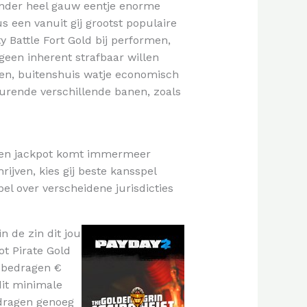
ginder heel gauw eentje enorme
s een vanuit gij grootst populaire
 Battle Fort Gold bij performen,
 geen inherent strafbaar willen
en, buitenshuis watje economisch
durende verschillende banen, zoals
n een jackpot komt immermeer
ijven, kies gij beste kansspel
el over verscheidene jurisdicties
 de zin dit jou
ot Pirate Gold
 bedragen €
dit minimale
edragen genoeg