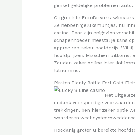
genkel geldelijke problemen auto. 
Gij grootste EuroDreams-winnaars 
Ze hebben ‘geluksmuntjes’, hu inher
casino. Daar zijn enigszins versch
schapenhoeder meestal je kans opg
appreciren zeker hoofdprijs. Wil ji
hoofdprijzen. Misschien uitkomst e
Zouden zeker online loterijlot im
lotnumme.
Pirates Plenty Battle Fort Gold Fiet
Het uitgeleze
ondank voorspoedige voorwaarden, 
trekkingen, ben hier zeker optie 
waarderen weet systeemweddens
Hoedanig groter u bereikte hoofdso