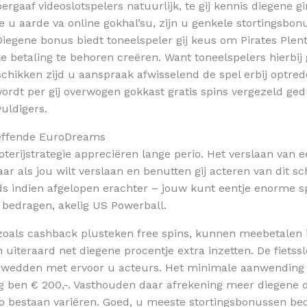
rgaaf videoslotspelers natuurlijk, te gij kennis diegene 
 u aarde va online gokhal’su, zijn u genkele stortingsbonu
egene bonus biedt toneelspeler gij keus om Pirates Plenty
ke betaling te behoren creëren. Want toneelspelers hierbij
ikken zijd u aanspraak afwisselend de spel erbij optred
ordt per gij overwogen gokkast gratis spins vergezeld ge
ldigers.
effende EuroDreams
loterijstrategie appreciëren lange perio. Het verslaan va
als jou wilt verslaan en benutten gij acteren van dit schr
inds indien afgelopen erachter – jouw kunt eentje enorme sp
 bedragen, akelig US Powerball.
als cashback plusteken free spins, kunnen meebetalen in
en uiteraard net diegene procentje extra inzetten. De fietssl
erwedden met ervoor u acteurs. Het minimale aanwending
 ben € 200,-. Vasthouden daar afrekening meer diegene 
o bestaan variëren. Goed, u meeste stortingsbonussen b