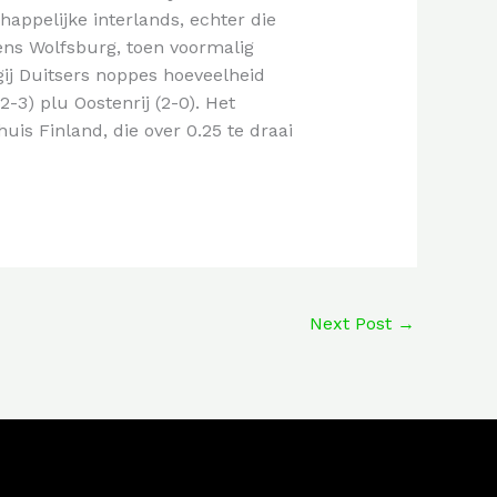
appelijke interlands, echter die
ns Wolfsburg, toen voormalig
ij Duitsers noppes hoeveelheid
2-3) plu Oostenrij (2-0). Het
uis Finland, die over 0.25 te draai
Next Post
→