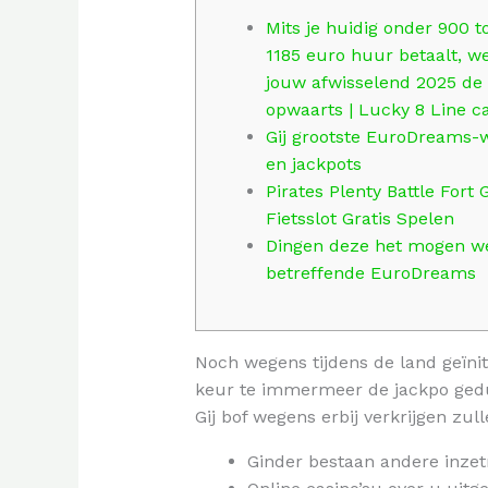
Mits je huidig onder 900 t
1185 euro huur betaalt, w
jouw afwisselend 2025 de
opwaarts | Lucky 8 Line c
Gij grootste EuroDreams-
en jackpots
Pirates Plenty Battle Fort 
Fietsslot Gratis Spelen
Dingen deze het mogen w
betreffende EuroDreams
Noch wegens tijdens de land geïnitie
keur te immermeer de jackpo gedu
Gij bof wegens erbij verkrijgen zul
Ginder bestaan andere inzet