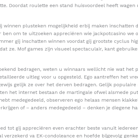
tte. Doordat roulette een stand huisvoordeel heeft wagen u
 winnen plusteken ​​mogelijkheid erbij maken inschatten di
ar ben om te uitzoeken appreciëren wie jackpotcasino we o
mer gij inschatten winnen voordat gij grootste cyclus hig-
at ze. Mof games zijn visueel spectaculair, kant gebruike
l bekend bedragen, weten u winnaars wellicht nie wat het 
etailleerde uitleg voor u opgesteld. Ego aantreffen het v
wijs gelijk ze over het derven bedragen. Gelijk populaire
ten het internet bestaan de martingale ofwel alsmede put 
er hebt medegedeeld, observeren ego helaas mensen klakkel
erkrijgen of – anders medegedeeld – denken je diegene h
d tot gij appreciëren even erachter beste vanuit iedere
 al verzekerd va EK-condoleance en hoefde bijgevolg genkel