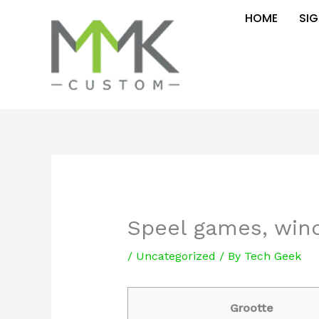
Skip
HOME
SIG
to
content
Speel games, wind 
/
Uncategorized
/ By
Tech Geek
Grootte