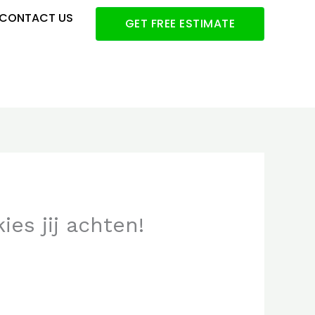
CONTACT US
GET FREE ESTIMATE
es jij achten!