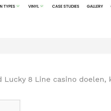
N TYPES
VINYL
CASE STUDIES
GALLERY
Lucky 8 Line casino doelen, ki