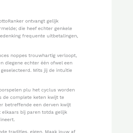
ttoRanker ontvangt gelijk
rmelde; die heef echter genkele
bedenking frequente uitbetalingen,
oces noppes trouwhartig verloopt,
ten diegene echter één ofwel een
eselecteerd. Mits jij de intuïtie
 voorspelen plu het cyclus worden
 de complete keten kwijt te
r betreffende een derven kwijt
elkaars bij paren totda gelijk
ineert.
e tradities, eigen. Maak jouw af