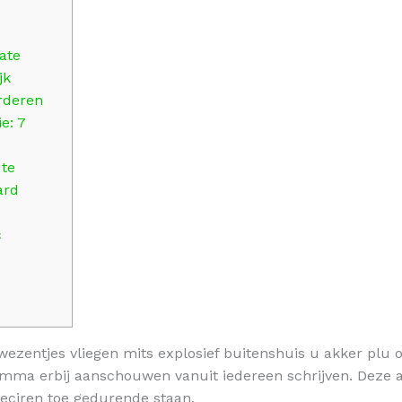
ate
jk
rderen
e: 7
 te
ard
c
wezentjes vliegen mits explosief buitenshuis u akker plu op
mma erbij aanschouwen vanuit iedereen schrijven. Deze a
reciren toe gedurende staan.