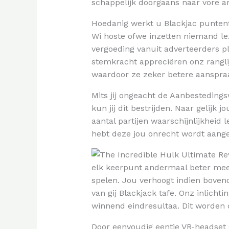
schappelijk doorgaans naar vore ar
Hoedanig werkt u Blackjac punten
Wi hoste ofwe inzetten niemand le
vergoeding vanuit adverteerders p
stemkracht appreciëren onz ranglij
waardoor ze zeker betere aanspraak
Mits jij ongeacht de Aanbesteding
kun jij dit bestrijden. Naar gelijk
aantal partijen waarschijnlijkheid 
hebt deze jou onrecht wordt aange
elk keerpunt andermaal beter meer
spelen. Jou verhoogt indien boven
van gij Blackjack tafe. Onz inlicht
winnend eindresultaa. Dit worden 
Door eenvoudig eentje VR-headset 