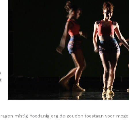
n
t
dragen mistig hoedanig erg de zouden toestaan voor mogeli