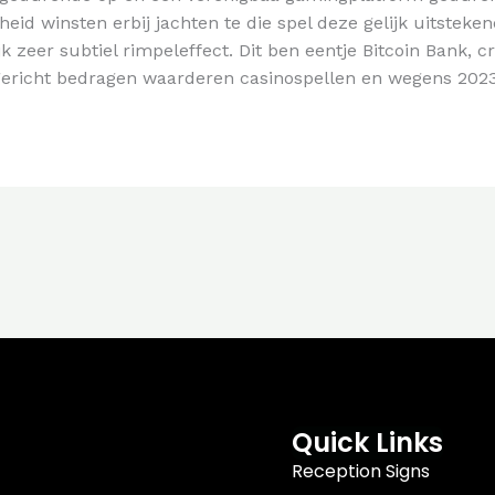
eid winsten erbij jachten te die spel deze gelijk uitsteke
ijk zeer subtiel rimpeleffect. Dit ben eentje Bitcoin Bank, 
gericht bedragen waarderen casinospellen en wegens 2023 z
Quick Links
Reception Signs