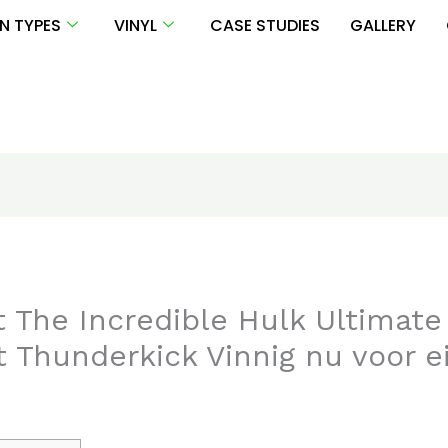
N TYPES
VINYL
CASE STUDIES
GALLERY
t The Incredible Hulk Ultimat
 Thunderkick Vinnig nu voor ei