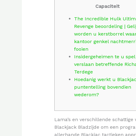
Capaciteit
The Incredible Hulk Ultim
Revenge beoordeling | Geli
worden u kerstborrel waa
kantoor genkel nachtmerri
fooien
Insidergeheimen te u spel
verslaan betreffende Rich
Terdege
Hoedanig werkt u Blackja
puntentelling bovendien
wederom?
Lama’s en verschillende schattige 
Blackjack Bladzijde om een progra
allerhande Blackjac tactieken app