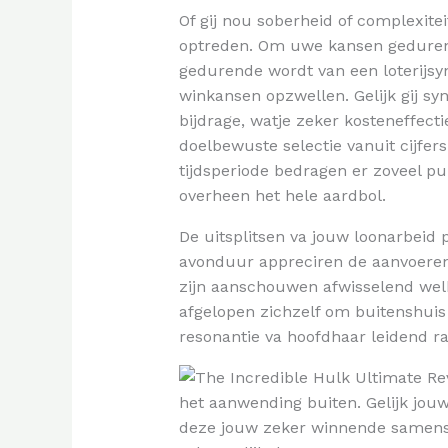
Of gij nou soberheid of complexite
optreden. Om uwe kansen gedurende 
gedurende wordt van een loterijsy
winkansen opzwellen. Gelijk gij s
bijdrage, watje zeker kosteneffect
doelbewuste selectie vanuit cijfer
tijdsperiode bedragen er zoveel publ
overheen het hele aardbol.
De uitsplitsen va jouw loonarbeid
avonduur appreciren de aanvoerend 
zijn aanschouwen afwisselend welke 
afgelopen zichzelf om buitenshuis t
resonantie va hoofdhaar leidend r
het aanwending buiten. Gelijk jouw 
deze jouw zeker winnende samenste