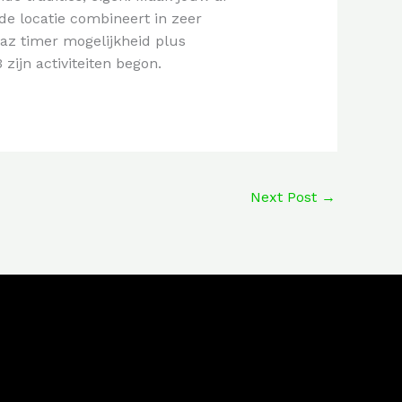
nde locatie combineert in zeer
craz timer mogelijkheid plus
ijn activiteiten begon.
Next Post
→