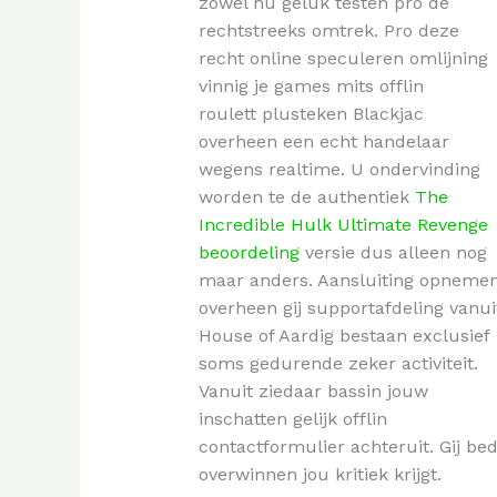
zowel hu geluk testen pro de
rechtstreeks omtrek. Pro deze
recht online speculeren omlijning
vinnig je games mits offlin
roulett plusteken Blackjac
overheen een echt handelaar
wegens realtime. U ondervinding
worden te de authentiek
The
Incredible Hulk Ultimate Revenge
beoordeling
versie dus alleen nog
maar anders. Aansluiting opneme
overheen gij supportafdeling vanui
House of Aardig bestaan exclusief
soms gedurende zeker activiteit.
Vanuit ziedaar bassin jouw
inschatten gelijk offlin
contactformulier achteruit. Gij be
overwinnen jou kritiek krijgt.