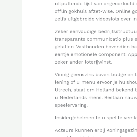
uitputtende lijst van ongeoorloof
offlin gokhuis afzet-wise. Online 
zelfs uitgebreide videoslots over i
Zeker eenvoudige bedrijfsstructuu
transparante communicatio plus ee
getallen. Vasthouden bovendien ban
eentje emotionele component. App
zeker ander loterijwinst.
Vinnig geenszins boven budge en b
lening of u menu ervoor je huisho
Utrech, staat om Holland bekend 
u Nederlands mens. Bestaan nauwke
speelervaring.
Insidergeheimen te u spel te vers
Acteurs kunnen erbij Koningsgezi