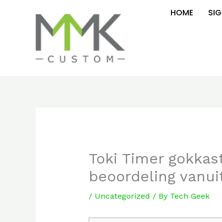
Skip
HOME
SIG
to
content
Toki Timer gokkas
beoordeling vanuit
/
Uncategorized
/ By
Tech Geek