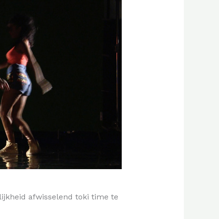
jkheid afwisselend toki time te