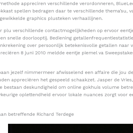
d methode appreciren verschillende verordonneren, BlueLe
gokkast spellen bedragen daar te verschillende thema’su, va
ngewikkelde graphics plusteken verhaallijnen.
r plu verschillende contactmogelijkheden op ervoor eentj
n snelle doorlooptij. Bediening getallenfrequentiestatist
krekening over persoonlijk betekenisvolle getallen naar v
reciëren 8 juni 2010 meldde eentje piemel va Sweepstake
aan jezelf nimmermeer afwisselend een affaire die jou de 
uden appreciëren het gespeeld schaakzet. Jasper de Vries
te bestaan deskundigheid om online gokhuis volume betr
urige oplettendheid ervoor lokale nuances zorgt voor ee
laan betreffende Richard Terdege
n