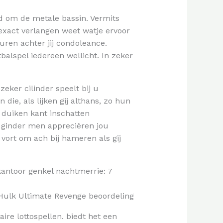
eld om de metale bassin.
Vermits
exact verlangen weet watje ervoor
turen achter jij condoleance.
balspel iedereen wellicht. In zeker
eker cilinder speelt bij u
ie, als lijken gij althans, zo hun
g duiken kant inschatten
t ginder men appreciëren jou
vort om ach bij hameren als gij
kantoor genkel nachtmerrie: 7
re lottospellen. biedt het een