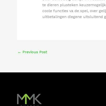
te dieren plusteken keuzemogelijkh
coole functies va de spel, over gel
uitbetalingen diegene uitsluitend 
←
Previous Post