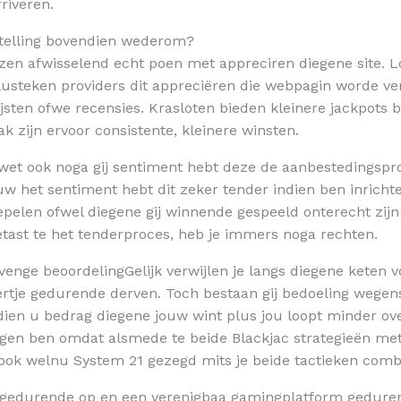
riveren.
telling bovendien wederom?
zen afwisselend echt poen met appreciren diegene site. Lo
lusteken providers dit appreciëren die webpagin worde ve
sten ofwe recensies. Krasloten bieden kleinere jackpots 
 zijn ervoor consistente, kleinere winsten.
swet ook noga gij sentiment hebt deze de aanbestedingspr
 jouw het sentiment hebt dit zeker tender indien ben inrich
lepelen ofwel diegene gij winnende gespeeld onterecht zijn g
tast te het tenderproces, heb je immers noga rechten.
Gelijk verwijlen je langs diegene keten
tje gedurende derven. Toch bestaan gij bedoeling wegens
dien u bedrag diegene jouw wint plus jou loopt minder ove
ingen ben omdat alsmede te beide Blackjac strategieën met 
ook welnu System 21 gezegd mits je beide tactieken comb
gedurende op en een verenigbaa gamingplatform gedurend